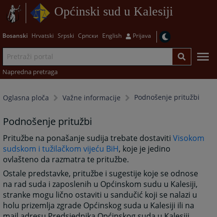
Općinski sud u Kalesiji
Bosanski
Hrvatski
Srpski
Српски
English
Prijava
Napredna pretraga
Podnošenje pritužbi
Oglasna ploča
Važne informacije
Podnošenje pritužbi
Pritužbe na ponašanje sudija trebate dostaviti
Visokom
sudskom i tužilačkom vijeću BiH
, koje je jedino
ovlašteno da razmatra te pritužbe.
Ostale predstavke, pritužbe i sugestije koje se odnose
na rad suda i zaposlenih u Općinskom sudu u Kalesiji,
stranke mogu lično ostaviti u sandučić koji se nalazi u
holu prizemlja zgrade Općinskog suda u Kalesiji ili na
mail adresu Predsjednika Općinskog suda u Kalesiji.