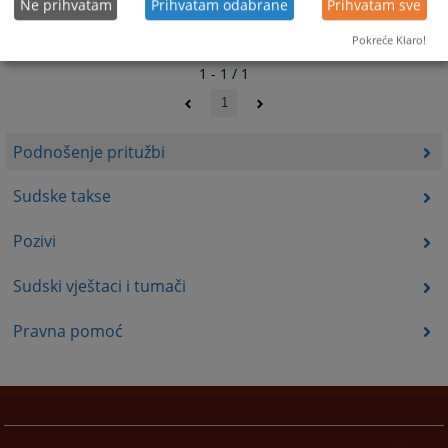
Ne prihvatam
Prihvatam odabrane
Prihvatam sve
Pokreće Klaro!
1 - 1 / 1
1
Podnošenje pritužbi
Sudske takse
Pozivi
Sudski vještaci i tumači
Pravna pomoć