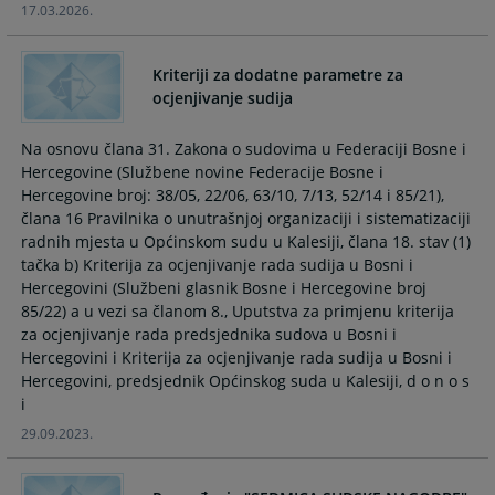
17.03.2026.
and
and
select
select
a
a
Kriteriji za dodatne parametre za
date.
date.
ocjenjivanje sudija
Press
Press
the
the
Na osnovu člana 31. Zakona o sudovima u Federaciji Bosne i
question
question
Hercegovine (Službene novine Federacije Bosne i
mark
mark
Hercegovine broj: 38/05, 22/06, 63/10, 7/13, 52/14 i 85/21),
key
key
člana 16 Pravilnika o unutrašnjoj organizaciji i sistematizaciji
to
to
radnih mjesta u Općinskom sudu u Kalesiji, člana 18. stav (1)
get
get
tačka b) Kriterija za ocjenjivanje rada sudija u Bosni i
the
the
Hercegovini (Službeni glasnik Bosne i Hercegovine broj
keyboard
keyboard
85/22) a u vezi sa članom 8., Uputstva za primjenu kriterija
shortcuts
shortcuts
za ocjenjivanje rada predsjednika sudova u Bosni i
Hercegovini i Kriterija za ocjenjivanje rada sudija u Bosni i
for
for
Hercegovini, predsjednik Općinskog suda u Kalesiji, d o n o s
changing
changing
i
dates.
dates.
29.09.2023.