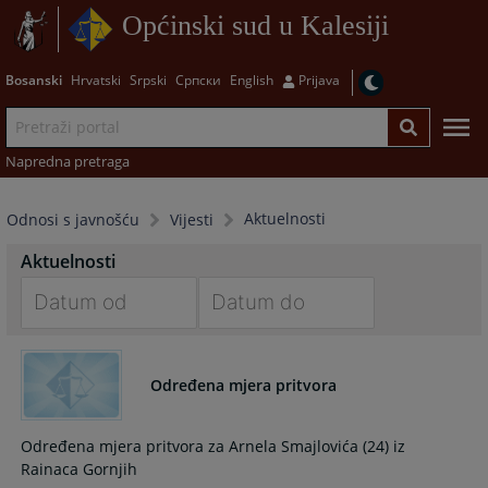
Općinski sud u Kalesiji
Bosanski
Hrvatski
Srpski
Српски
English
Prijava
Napredna pretraga
Aktuelnosti
Odnosi s javnošću
Vijesti
Aktuelnosti
Navigate
Navigate
forward
forward
Određena mjera pritvora
to
to
interact
interact
with
with
Određena mjera pritvora za Arnela Smajlovića (24) iz
the
the
Rainaca Gornjih
calendar
calendar