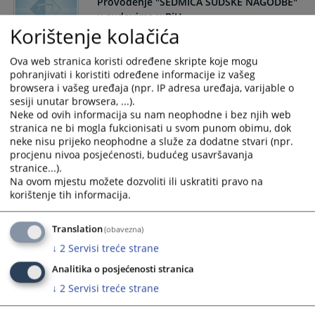
Provođenje "SEDMICA SUDSKE NAGODBE"
u sudovima u BiH
Korištenje kolačića
Obavijest za stranke
Ova web stranica koristi određene skripte koje mogu
"Sedmice sudske nagodbe"
pohranjivati i koristiti određene informacije iz vašeg
Period implementacije aktivnosti je od 15.05.2023 -
browsera i vašeg uređaja (npr. IP adresa uređaja, varijable o
26.05.2023. godine
sesiji unutar browsera, ...).
09.05.2023.
Neke od ovih informacija su nam neophodne i bez njih web
stranica ne bi mogla fukcionisati u svom punom obimu, dok
neke nisu prijeko neophodne a služe za dodatne stvari (npr.
Informacija o realizaciji Plana rješavanja
procjenu nivoa posjećenosti, budućeg usavršavanja
predmeta za 2022. godinu
stranice...).
Na ovom mjestu možete dozvoliti ili uskratiti pravo na
korištenje tih informacija.
Općinski sud u Kalesiji je postigao dobre rezultate u
realizaciji Plana rješavanja predmeta za 2022. godinu.
Translation
(obavezna)
21.02.2023.
↓
2
Servisi treće strane
AKCIONI PLAN PROVOĐENJA
Analitika o posjećenosti stranica
STRATEGIJE ZA UNAPREĐENJE RODNE
↓
2
Servisi treće strane