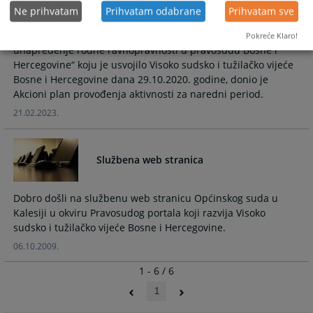
Općinski sud u Kalesiji u okviru projekta „Unapređenje
Ne prihvatam
Prihvatam odabrane
Prihvatam sve
efikasnosti sudova i odgovornosti sudija i tužilaca BiH-treća
faza“ koji se realizuje u cilju provođenja „Strategije za
Pokreće Klaro!
unapređenje rodne ravnopravnosti u pravosuđu Bosne i
Hercegovine“ koju je usvojilo Visoko sudsko i tužilačko vijeće
Bosne i Hercegovine dana 29.10.2020. godine, donio je
Akcioni plan provođenja aktivnosti za naredni period.
21.02.2023.
Službena web stranica
Dobro došli na službenu web stranicu Općinskog suda u
Kalesiji u okviru Pravosudog portala koji razvija Visoko
sudsko i tužilačko vijeće Bosne i Hercegovine.
06.10.2009.
1 - 6 / 6
1