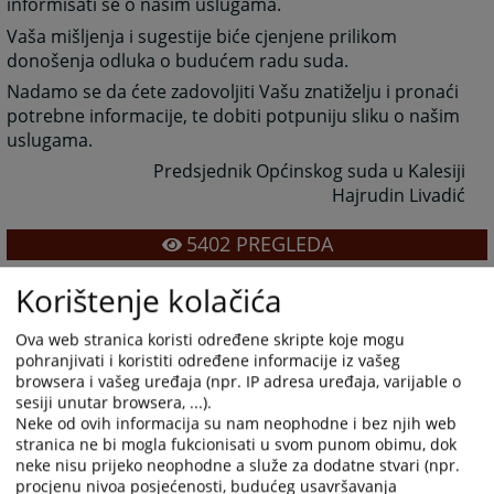
informisati se o našim uslugama.
Vaša mišljenja i sugestije biće cjenjene prilikom
donošenja odluka o budućem radu suda.
Nadamo se da ćete zadovoljiti Vašu znatiželju i pronaći
potrebne informacije, te dobiti potpuniju sliku o našim
uslugama.
Predsjednik Općinskog suda u Kalesiji
Hajrudin Livadić
5402
PREGLEDA
Korištenje kolačića
Ova web stranica koristi određene skripte koje mogu
pohranjivati i koristiti određene informacije iz vašeg
browsera i vašeg uređaja (npr. IP adresa uređaja, varijable o
sesiji unutar browsera, ...).
Neke od ovih informacija su nam neophodne i bez njih web
stranica ne bi mogla fukcionisati u svom punom obimu, dok
neke nisu prijeko neophodne a služe za dodatne stvari (npr.
procjenu nivoa posjećenosti, budućeg usavršavanja