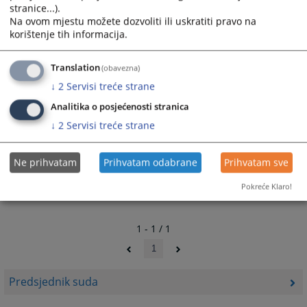
stranice...).
Na ovom mjestu možete dozvoliti ili uskratiti pravo na
korištenje tih informacija.
Translation
(obavezna)
↓
2
Servisi treće strane
Analitika o posjećenosti stranica
↓
2
Servisi treće strane
Ne prihvatam
Prihvatam odabrane
Prihvatam sve
Pokreće Klaro!
1 - 1 / 1
1
Predsjednik suda