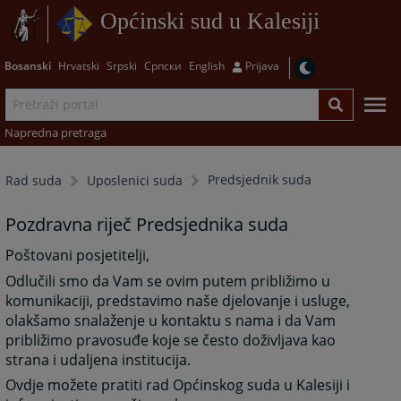
Općinski sud u Kalesiji
Bosanski
Hrvatski
Srpski
Српски
English
Prijava
Napredna pretraga
Predsjednik suda
Rad suda
Uposlenici suda
Pozdravna riječ Predsjednika suda
Poštovani posjetitelji,
Odlučili smo da Vam se ovim putem približimo u
komunikaciji, predstavimo naše djelovanje i usluge,
olakšamo snalaženje u kontaktu s nama i da Vam
približimo pravosuđe koje se često doživljava kao
strana i udaljena institucija.
Ovdje možete pratiti rad Općinskog suda u Kalesiji i