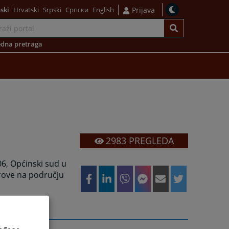
ski
Hrvatski
Srpski
Српски
English
Prijava
dna pretraga
2983
PREGLEDA
06, Općinski sud u
orove na području