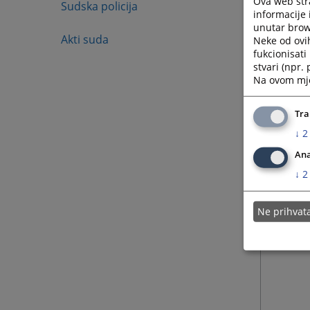
Ova web stra
Sudska policija
informacije 
unutar brows
Akti suda
Neke od ovi
fukcionisat
stvari (npr.
Na ovom mjes
Tra
↓
2
Ana
↓
2
Ne prihva