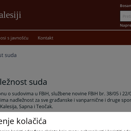
Bosan
lesiji
Idi
na
Napre
sadržaj
osi s javnošću
Kontakt
st suda
ležnost suda
nu o sudovima u FBiH, službene novine FBiH br. 38/05 i 22/
i ima nadležnost za sve građanske i vanparnične i druge sp
Kalesija, Sapna i Teočak.
enje kolačića