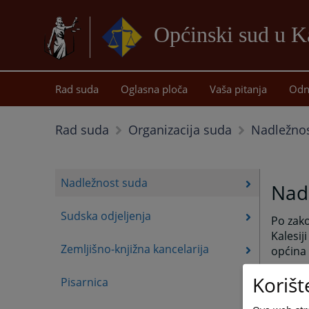
Općinski sud u Ka
Rad suda
Oglasna ploča
Vaša pitanja
Odn
Nadležno
Rad suda
Organizacija suda
Nadležnost suda
Nad
Sudska odjeljenja
Po zako
Kalesij
Zemljišno-knjižna kancelarija
općina 
Korišt
Pisarnica