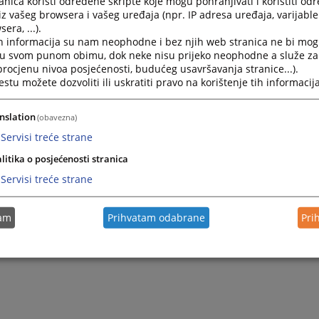
nica koristi određene skripte koje mogu pohranjivati i koristiti od
iz vašeg browsera i vašeg uređaja (npr. IP adresa uređaja, varijable 
era, ...).
h informacija su nam neophodne i bez njih web stranica ne bi mog
i u svom punom obimu, dok neke nisu prijeko neophodne a služe z
 procjenu nivoa posjećenosti, budućeg usavršavanja stranice...).
tu možete dozvoliti ili uskratiti pravo na korištenje tih informacija
nslation
(obavezna)
Servisi treće strane
litika o posjećenosti stranica
Servisi treće strane
tam
Prihvatam odabrane
Pri