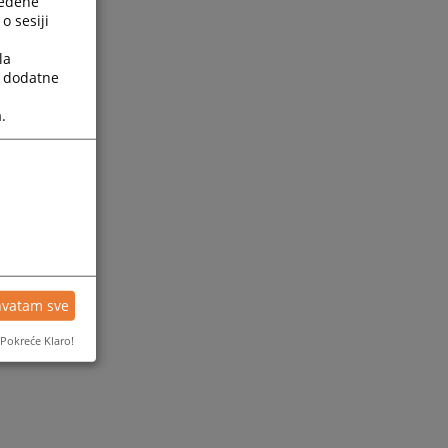
ređene
o sesiji
la
a dodatne
.
hvatam sve
Pokreće Klaro!