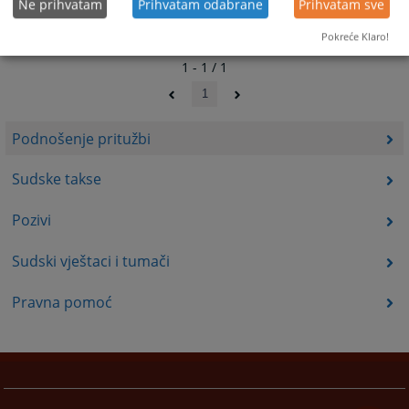
Ne prihvatam
Prihvatam odabrane
Prihvatam sve
Pokreće Klaro!
1 - 1 / 1
1
Podnošenje pritužbi
Sudske takse
Pozivi
Sudski vještaci i tumači
Pravna pomoć