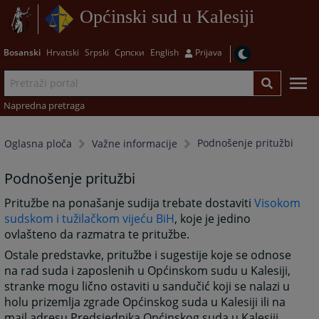
Općinski sud u Kalesiji
Bosanski
Hrvatski
Srpski
Српски
English
Prijava
Napredna pretraga
Podnošenje pritužbi
Oglasna ploča
Važne informacije
Podnošenje pritužbi
Pritužbe na ponašanje sudija trebate dostaviti
Visokom
sudskom i tužilačkom vijeću BiH
, koje je jedino
ovlašteno da razmatra te pritužbe.
Ostale predstavke, pritužbe i sugestije koje se odnose
na rad suda i zaposlenih u Općinskom sudu u Kalesiji,
stranke mogu lično ostaviti u sandučić koji se nalazi u
holu prizemlja zgrade Općinskog suda u Kalesiji ili na
mail adresu Predsjednika Općinskog suda u Kalesiji.