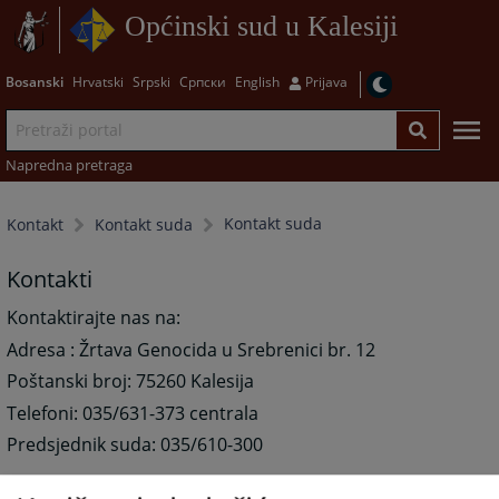
Općinski sud u Kalesiji
Bosanski
Hrvatski
Srpski
Српски
English
Prijava
Napredna pretraga
Kontakt suda
Kontakt
Kontakt suda
Kontakti
Kontaktirajte nas na:
Adresa : Žrtava Genocida u Srebrenici br. 12
Poštanski broj: 75260 Kalesija
Telefoni: 035/631-373 centrala
Predsjednik suda: 035/610-300
Fax: 035/610-301