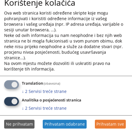
Korištenje kolačića
E-mail za sve zaposlene u Općinskom sudu u Kalesiji
Ova web stranica koristi određene skripte koje mogu
(sudovima u BiH):
pohranjivati i koristiti određene informacije iz vašeg
ime.prezime@pravosudje.ba
browsera i vašeg uređaja (npr. IP adresa uređaja, varijable o
sesiji unutar browsera, ...).
npr.
adnan.karic@pravosudje.ba
Neke od ovih informacija su nam neophodne i bez njih web
stranica ne bi mogla fukcionisati u svom punom obimu, dok
7005
PREGLEDA
neke nisu prijeko neophodne a služe za dodatne stvari (npr.
procjenu nivoa posjećenosti, budućeg usavršavanja
stranice...).
Na ovom mjestu možete dozvoliti ili uskratiti pravo na
korištenje tih informacija.
Translation
(obavezna)
↓
2
Servisi treće strane
Analitika o posjećenosti stranica
↓
2
Servisi treće strane
Ne prihvatam
Prihvatam odabrane
Prihvatam sve