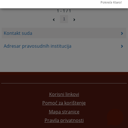
Pokreće Klaro!
1 - 1 / 1
1
Kontakt suda
Adresar pravosudnih institucija
Korisni linkovi
Pomoć za korištenje
Mapa stranice
Pravila privatnosti