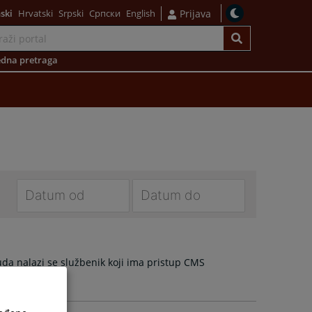
ski
Hrvatski
Srpski
Српски
English
Prijava
dna pretraga
Navigate
Navigate
forward
forward
to
to
da nalazi se službenik koji ima pristup CMS
interact
interact
with
with
the
the
calendar
calendar