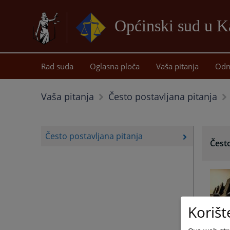
Općinski sud u Ka
Rad suda
Oglasna ploča
Vaša pitanja
Odn
Vaša pitanja
Često postavljana pitanja
Često postavljana pitanja
Često
Korišt