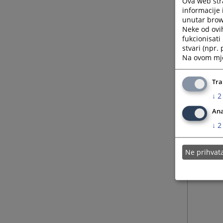
Ova web stra
informacije 
unutar brows
Neke od ovi
fukcionisat
stvari (npr.
Na ovom mjes
Tra
↓
2
Ana
↓
2
Ne prihva