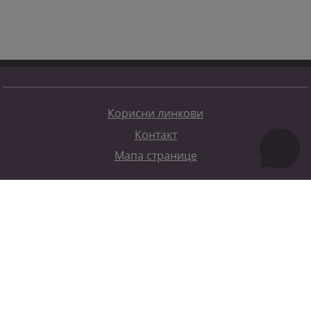
Корисни линкови
Контакт
Мапа странице
Редизајн веб странице финансирала је Европска унија. Искључиво је одговоран за његов садржај
Високи судски и тужилачки савијет БиХ такођер не одражава нужно ставове Европске уније.