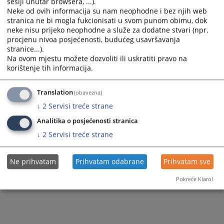
148
ПРЕГЛЕДА
sesiji unutar browsera, ...).
Neke od ovih informacija su nam neophodne i bez njih web
stranica ne bi mogla fukcionisati u svom punom obimu, dok
neke nisu prijeko neophodne a služe za dodatne stvari (npr.
procjenu nivoa posjećenosti, budućeg usavršavanja
stranice...).
Na ovom mjestu možete dozvoliti ili uskratiti pravo na
korištenje tih informacija.
Translation
(obavezna)
↓
2
Servisi treće strane
Analitika o posjećenosti stranica
↓
2
Servisi treće strane
Ne prihvatam
Prihvatam odabrane
Prihvatam sve
Pokreće Klaro!