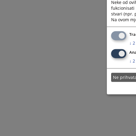
Neke od ovi
fukcionisat
stvari (npr.
Na ovom mjes
Tra
↓
2
Ana
↓
2
Ne prihva