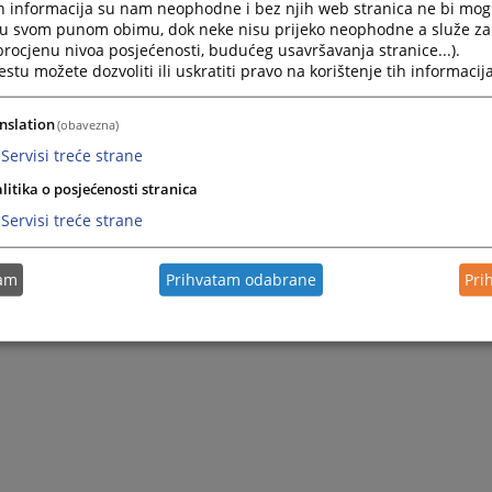
h informacija su nam neophodne i bez njih web stranica ne bi mog
i u svom punom obimu, dok neke nisu prijeko neophodne a služe z
 procjenu nivoa posjećenosti, budućeg usavršavanja stranice...).
tu možete dozvoliti ili uskratiti pravo na korištenje tih informacija
nslation
(obavezna)
Servisi treće strane
litika o posjećenosti stranica
Servisi treće strane
tam
Prihvatam odabrane
Pri