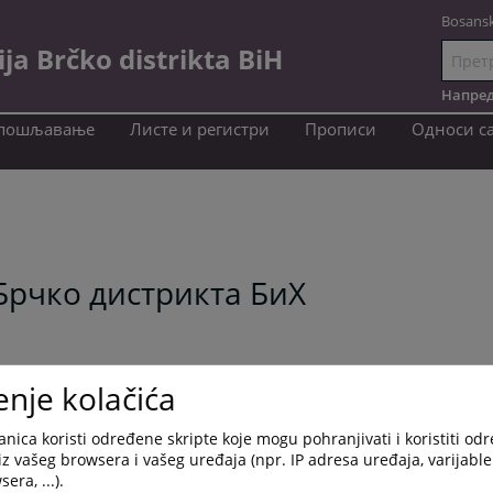
Bosansk
a Brčko distrikta BiH
Иди
на
Напред
садржај
пошљавање
Листе и регистри
Прописи
Односи с
 Брчко дистрикта БиХ
enje kolačića
nica koristi određene skripte koje mogu pohranjivati i koristiti od
ki jezik
iz vašeg browsera i vašeg uređaja (npr. IP adresa uređaja, varijable 
era, ...).