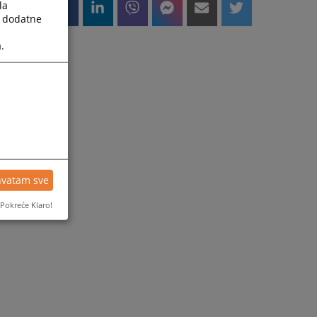
la
a dodatne
.
hvatam sve
Pokreće Klaro!