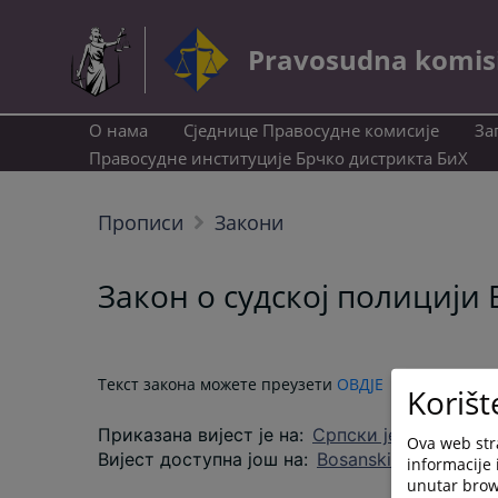
Pravosudna komisij
О нама
Сједнице Правосудне комисије
За
Правосудне институције Брчко дистрикта БиХ
Прописи
Закони
Закон о судској полицији
Текст закона можете преузети
ОВДЈЕ
Korišt
Приказана вијест је на
:
Српски језик
Ova web stra
Вијест доступна још на
:
Bosanski jezik
Hrvats
informacije 
unutar brows