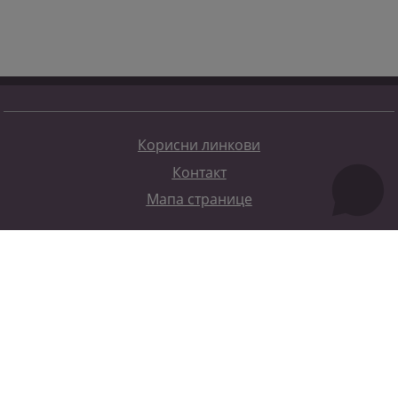
Корисни линкови
Контакт
Мапа странице
Редизајн веб странице финансирала је Европска унија. Искључиво је одговоран за његов садржај
Високи судски и тужилачки савијет БиХ такођер не одражава нужно ставове Европске уније.