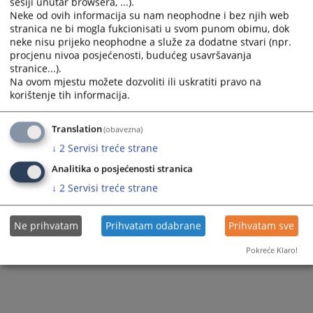
sesiji unutar browsera, ...).
Вијест доступна још на
:
Bosanski jezik
Neke od ovih informacija su nam neophodne i bez njih web
stranica ne bi mogla fukcionisati u svom punom obimu, dok
86
ПРЕГЛЕДА
neke nisu prijeko neophodne a služe za dodatne stvari (npr.
procjenu nivoa posjećenosti, budućeg usavršavanja
stranice...).
Na ovom mjestu možete dozvoliti ili uskratiti pravo na
korištenje tih informacija.
Translation
(obavezna)
↓
2
Servisi treće strane
Analitika o posjećenosti stranica
↓
2
Servisi treće strane
Ne prihvatam
Prihvatam odabrane
Prihvatam sve
Pokreće Klaro!