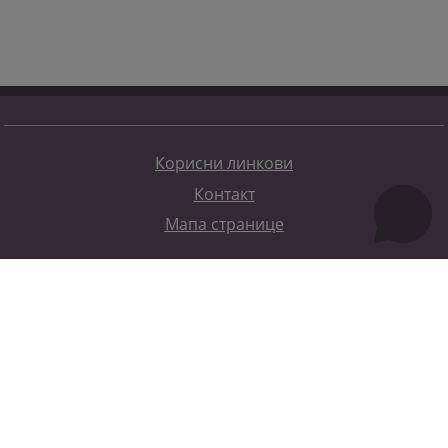
Корисни линкови
Контакт
Мапа странице
Редизајн веб странице финансирала је Европска унија. Искључиво је одговоран за његов садржај
Високи судски и тужилачки савијет БиХ такођер не одражава нужно ставове Европске уније.