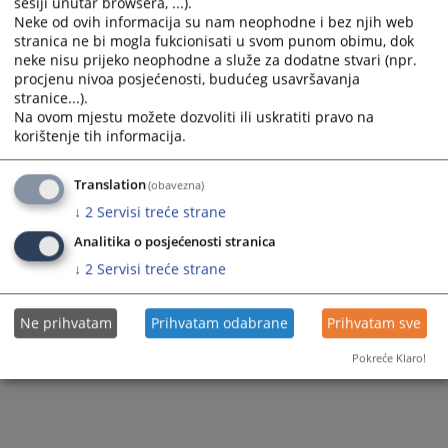
sesiji unutar browsera, ...).
Вијест доступна још на
:
Bosanski jezik
Hrvatski jezik
Neke od ovih informacija su nam neophodne i bez njih web
stranica ne bi mogla fukcionisati u svom punom obimu, dok
96
ПРЕГЛЕДА
neke nisu prijeko neophodne a služe za dodatne stvari (npr.
procjenu nivoa posjećenosti, budućeg usavršavanja
stranice...).
Na ovom mjestu možete dozvoliti ili uskratiti pravo na
korištenje tih informacija.
Translation
(obavezna)
↓
2
Servisi treće strane
Analitika o posjećenosti stranica
↓
2
Servisi treće strane
Ne prihvatam
Prihvatam odabrane
Prihvatam sve
Pokreće Klaro!