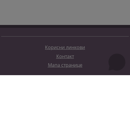
Корисни линкови
Контакт
Мапа странице
Редизајн веб странице финансирала је Европска унија. Искључиво је одговоран за његов садржај
Високи судски и тужилачки савијет БиХ такођер не одражава нужно ставове Европске уније.