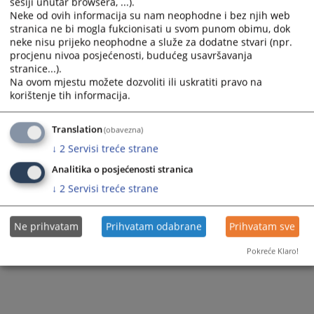
sesiji unutar browsera, ...).
Neke od ovih informacija su nam neophodne i bez njih web
Приказана вијест је на
:
Српски језик
stranica ne bi mogla fukcionisati u svom punom obimu, dok
Вијест доступна још на
:
Bosanski jezik
Hrvatski jezik
neke nisu prijeko neophodne a služe za dodatne stvari (npr.
88
ПРЕГЛЕДА
procjenu nivoa posjećenosti, budućeg usavršavanja
stranice...).
Na ovom mjestu možete dozvoliti ili uskratiti pravo na
korištenje tih informacija.
Translation
(obavezna)
↓
2
Servisi treće strane
Analitika o posjećenosti stranica
↓
2
Servisi treće strane
Ne prihvatam
Prihvatam odabrane
Prihvatam sve
Pokreće Klaro!