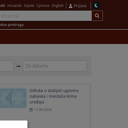
ski
Hrvatski
Srpski
Српски
English
Prijava
dna pretraga
Navigate
forward
to
interact
Odluka o dodijeli ugovora
with
nabavka i montaža klima
the
uređaja
calendar
17.06.2026.
and
select
a
date.