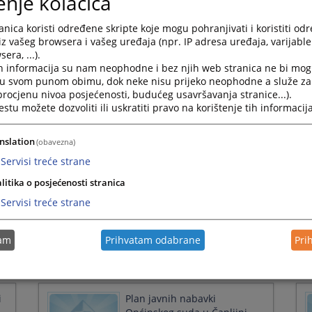
enje kolačića
Press
the
nica koristi određene skripte koje mogu pohranjivati i koristiti od
Odluka o pokretanju
question
iz vašeg browsera i vašeg uređaja (npr. IP adresa uređaja, varijable 
postupka javne nabavke
mark
era, ...).
putem izravnog sporazuma -
key
h informacija su nam neophodne i bez njih web stranica ne bi mog
klima uređaji
to
i u svom punom obimu, dok neke nisu prijeko neophodne a služe z
get
 procjenu nivoa posjećenosti, budućeg usavršavanja stranice...).
09.06.2026.
the
tu možete dozvoliti ili uskratiti pravo na korištenje tih informacija
keyboard
shortcuts
nslation
(obavezna)
for
changing
Servisi treće strane
dates.
Odluka o pokretanju javne
litika o posjećenosti stranica
nabavke - usluga
Servisi treće strane
14.05.2026.
tam
Prihvatam odabrane
Pri
i
Plan javnih nabavki