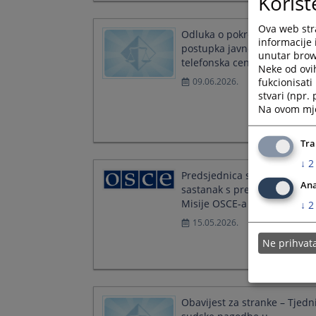
Korišt
Ova web stra
Odluka o pokretanju
informacije 
postupka javne nabave -
unutar brows
telefonska centrala
Neke od ovi
fukcionisat
09.06.2026.
stvari (npr.
Na ovom mjes
Tra
↓
2
Predsjednica suda održala
Ana
sastanak s predstavnicama
Misije OSCE-a u BIH
↓
2
15.05.2026.
Ne prihva
Obavijest za stranke – Tjedn