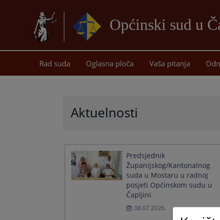
Općinski sud u Ča
Rad suda
Oglasna ploča
Vaša pitanja
Odn
Aktuelnosti
Predsjednik
Županijskog/Kantonalnog
suda u Mostaru u radnoj
posjeti Općinskom sudu u
Čapljini
08.07.2026.