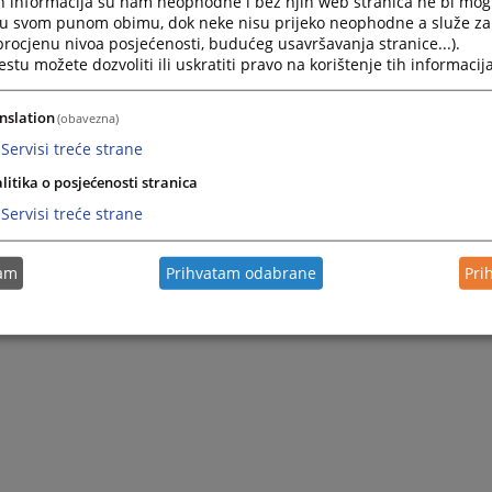
h informacija su nam neophodne i bez njih web stranica ne bi mog
Zapamti me
i u svom punom obimu, dok neke nisu prijeko neophodne a služe z
 procjenu nivoa posjećenosti, budućeg usavršavanja stranice...).
tu možete dozvoliti ili uskratiti pravo na korištenje tih informacija
Prijava
nslation
(obavezna)
Zaboravili ste lozinku?
Servisi treće strane
Želite postati član?
litika o posjećenosti stranica
Servisi treće strane
tam
Prihvatam odabrane
Pri