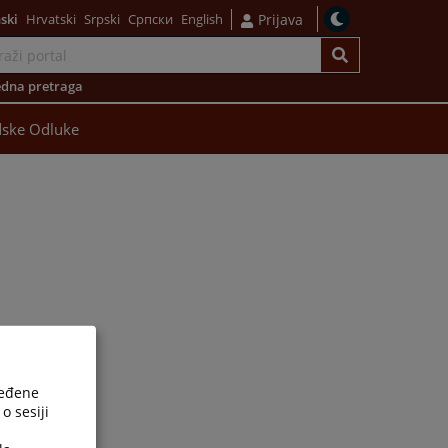
ski
Hrvatski
Srpski
Српски
English
Prijava
dna pretraga
ske Odluke
ređene
o sesiji