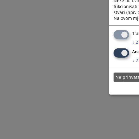
Neke od ovi
fukcionisat
stvari (npr.
Na ovom mjes
Tra
↓
2
Ana
↓
2
Ne prihva