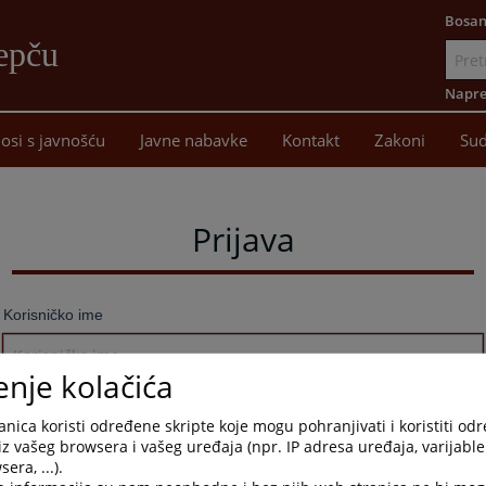
Bosan
epču
Idi
na
Napre
sadržaj
osi s javnošću
Javne nabavke
Kontakt
Zakoni
Sud
Prijava
Korisničko ime
enje kolačića
Lozinka
nica koristi određene skripte koje mogu pohranjivati i koristiti od
iz vašeg browsera i vašeg uređaja (npr. IP adresa uređaja, varijable 
era, ...).