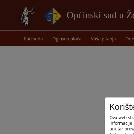
Općinski sud u Ž
Rad suda
Oglasna ploča
Vaša pitanja
Odn
Korišt
Ova web stra
informacije 
unutar brows