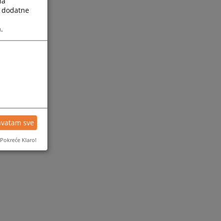
la
a dodatne
.
hvatam sve
Pokreće Klaro!