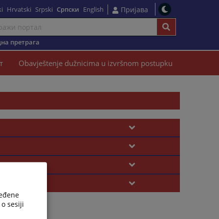
i
Hrvatski
Srpski
Српски
English
Пријава
на претрага
т
Obavještenje dužnicima u izvršnom postupku
ređene
o sesiji