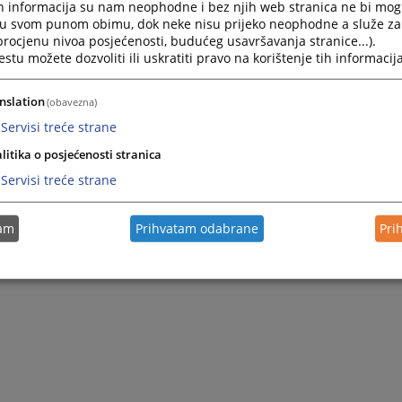
h informacija su nam neophodne i bez njih web stranica ne bi mog
i u svom punom obimu, dok neke nisu prijeko neophodne a služe z
 procjenu nivoa posjećenosti, budućeg usavršavanja stranice...).
tu možete dozvoliti ili uskratiti pravo na korištenje tih informacija
nslation
(obavezna)
Servisi treće strane
litika o posjećenosti stranica
Servisi treće strane
tam
Prihvatam odabrane
Pri