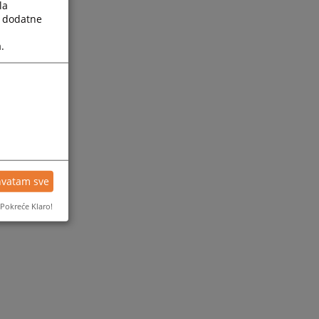
la
a dodatne
.
hvatam sve
Pokreće Klaro!