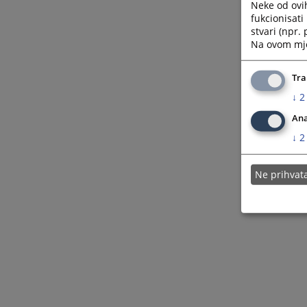
Neke od ovi
fukcionisat
stvari (npr.
Na ovom mjes
Tra
↓
2
Ana
↓
2
Ne prihva