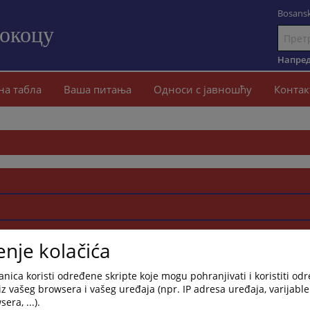
Bosansk
Сокоцу
Иди
на
Напред
садржај
на табла
Ваша питања
Односи с јавношћу
Контак
enje kolačića
nica koristi određene skripte koje mogu pohranjivati i koristiti od
iz vašeg browsera i vašeg uređaja (npr. IP adresa uređaja, varijable 
era, ...).