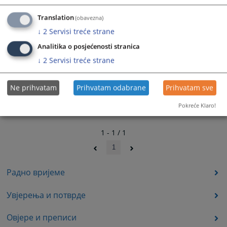
Translation
(obavezna)
↓
2
Servisi treće strane
Analitika o posjećenosti stranica
↓
2
Servisi treće strane
Ne prihvatam
Prihvatam odabrane
Prihvatam sve
Pokreće Klaro!
1 - 1 / 1
1
Радно вријеме
Увјерења и потврде
Овјере и преписи