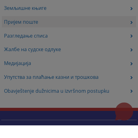
Земљишне књиге
Пријем поште
Разгледање списа
Жалбе на судске одлуке
Медијација
Упутства за плаћање казни и трошкова
Obavještenje dužnicima u izvršnom postupku
Корисни линкови