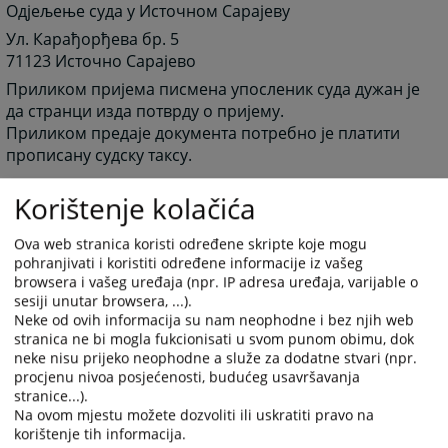
Одјељење суда у Источном Сарајеву
Ул. Карађорђева бр. 5
71123 Источно Сарајево
Приликом пријема писмена упосленик суда дужан је
да странци изда потврду о пријему.
Приликом предаје документа потребно је платити
прописану судску таксу.
Korištenje kolačića
3107
ПРЕГЛЕДА
Ova web stranica koristi određene skripte koje mogu
pohranjivati i koristiti određene informacije iz vašeg
browsera i vašeg uređaja (npr. IP adresa uređaja, varijable o
sesiji unutar browsera, ...).
Neke od ovih informacija su nam neophodne i bez njih web
stranica ne bi mogla fukcionisati u svom punom obimu, dok
neke nisu prijeko neophodne a služe za dodatne stvari (npr.
procjenu nivoa posjećenosti, budućeg usavršavanja
stranice...).
Na ovom mjestu možete dozvoliti ili uskratiti pravo na
korištenje tih informacija.