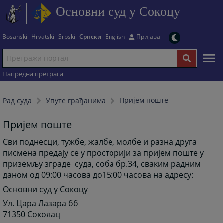
Основни суд у Сокоцу
Bosanski
Hrvatski
Srpski
Српски
English
Пријава
Напредна претрага
Пријем поште
Рад суда
Упуте грађанима
Пријем поште
Сви поднесци, тужбе, жалбе, молбе и разна друга
писмена предају се у просторији за пријем поште у
приземљу зграде суда, соба бр.34, сваким радним
даном од 09:00 часова до15:00 часова на адресу:
Основни суд у Сокоцу
Ул. Цара Лазара бб
71350 Соколац