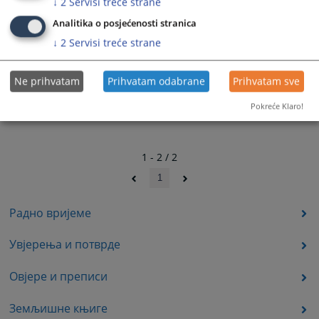
↓
2
Servisi treće strane
Analitika o posjećenosti stranica
↓
2
Servisi treće strane
Ne prihvatam
Prihvatam odabrane
Prihvatam sve
Pokreće Klaro!
1 - 2 / 2
1
Радно вријеме
Увјерења и потврде
Овјере и преписи
Земљишне књиге