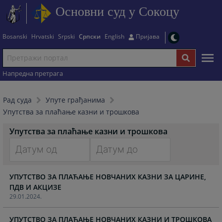
Основни суд у Сокоцу
Bosanski
Hrvatski
Srpski
Српски
English
Пријава
Напредна претрага
Рад суда
Упуте грађанима
Упутства за плаћање казни и трошкова
Упутства за плаћање казни и трошкова
Navigate
Navigate
УПУТСТВО ЗА ПЛАЋАЊЕ НОВЧАНИХ КАЗНИ ЗА ЦАРИНЕ,
forward
forward
ПДВ И АКЦИЗЕ
to
to
29.01.2024.
interact
interact
with
with
УПУТСТВО ЗА ПЛАЋАЊЕ НОВЧАНИХ КАЗНИ И ТРОШКОВА
the
the