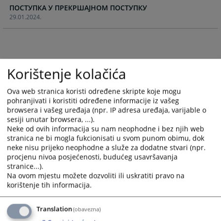
ПОСТУПКА У ПРЕКРШАЈНОМ ПОСТУПКУ
calendar
calendar
29.01.2024.
and
and
select
select
a
a
date.
date.
Press
Press
Korištenje kolačića
the
the
question
question
Ova web stranica koristi određene skripte koje mogu
mark
mark
pohranjivati i koristiti određene informacije iz vašeg
key
key
browsera i vašeg uređaja (npr. IP adresa uređaja, varijable o
to
to
sesiji unutar browsera, ...).
get
get
Neke od ovih informacija su nam neophodne i bez njih web
stranica ne bi mogla fukcionisati u svom punom obimu, dok
the
the
neke nisu prijeko neophodne a služe za dodatne stvari (npr.
keyboard
keyboard
procjenu nivoa posjećenosti, budućeg usavršavanja
shortcuts
shortcuts
stranice...).
for
for
Na ovom mjestu možete dozvoliti ili uskratiti pravo na
changing
changing
korištenje tih informacija.
dates.
dates.
Translation
(obavezna)