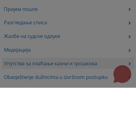
Пријем поште
Разгледање списа
Жалбе на судске одлуке
Медијација
Упутства за плаћање казни и трошкова
Obavještenje dužnicima u izvršnom postupku
Корисни линкови
Помоћ за кориштење
Мапа странице