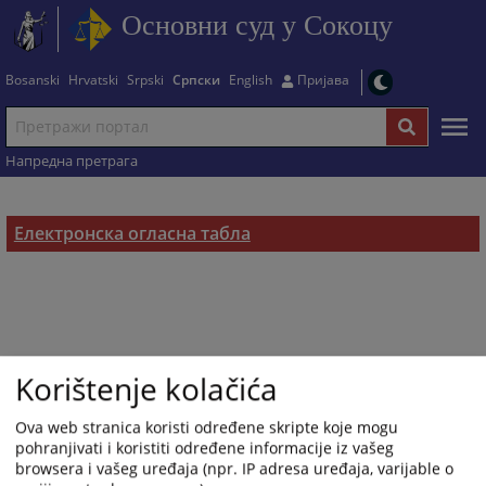
Основни суд у Сокоцу
Bosanski
Hrvatski
Srpski
Српски
English
Пријава
Напредна претрага
Електронска огласна табла
Korištenje kolačića
Ova web stranica koristi određene skripte koje mogu
pohranjivati i koristiti određene informacije iz vašeg
browsera i vašeg uređaja (npr. IP adresa uređaja, varijable o