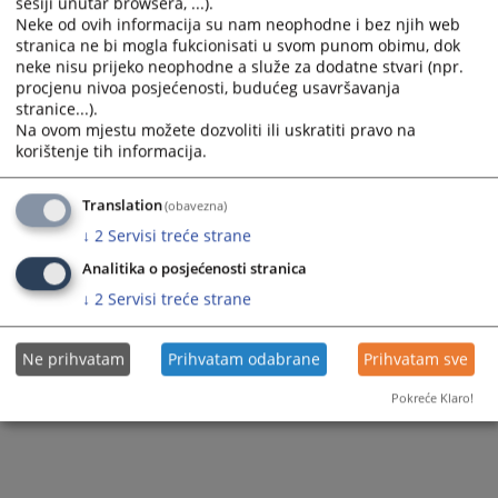
sesiji unutar browsera, ...).
Neke od ovih informacija su nam neophodne i bez njih web
stranica ne bi mogla fukcionisati u svom punom obimu, dok
neke nisu prijeko neophodne a služe za dodatne stvari (npr.
procjenu nivoa posjećenosti, budućeg usavršavanja
stranice...).
Na ovom mjestu možete dozvoliti ili uskratiti pravo na
korištenje tih informacija.
Translation
(obavezna)
↓
2
Servisi treće strane
Analitika o posjećenosti stranica
↓
2
Servisi treće strane
Ne prihvatam
Prihvatam odabrane
Prihvatam sve
Pokreće Klaro!