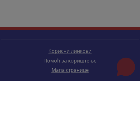
Корисни линкови
Помоћ за кориштење
Мапа странице
Редизајн веб странице финансирала је Европска унија. Искључиво је одговоран за његов садржај
Високи судски и тужилачки савијет БиХ такођер не одражава нужно ставове Европске уније.