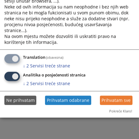
Правна помоћ
sesiji unutar browsera, ...).
Neke od ovih informacija su nam neophodne i bez njih web
Остале продаје
stranica ne bi mogla fukcionisati u svom punom obimu, dok
neke nisu prijeko neophodne a služe za dodatne stvari (npr.
procjenu nivoa posjećenosti, budućeg usavršavanja
stranice...).
Na ovom mjestu možete dozvoliti ili uskratiti pravo na
korištenje tih informacija.
Translation
(obavezna)
↓
2
Servisi treće strane
Analitika o posjećenosti stranica
↓
2
Servisi treće strane
Ne prihvatam
Prihvatam odabrane
Prihvatam sve
Pokreće Klaro!