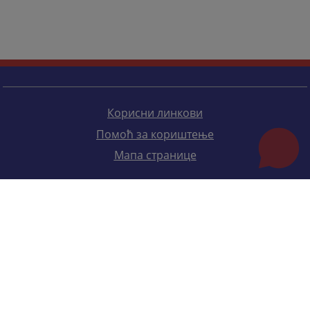
Корисни линкови
Помоћ за кориштење
Мапа странице
Редизајн веб странице финансирала је Европска унија. Искључиво је одговоран за његов садржај
Високи судски и тужилачки савијет БиХ такођер не одражава нужно ставове Европске уније.