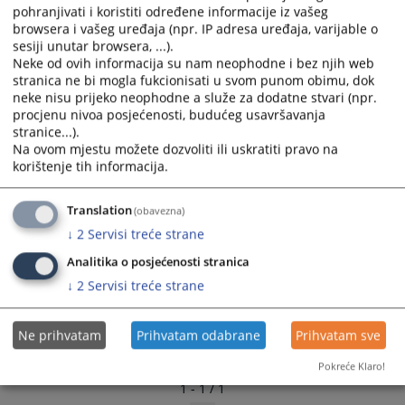
pohranjivati i koristiti određene informacije iz vašeg
browsera i vašeg uređaja (npr. IP adresa uređaja, varijable o
sesiji unutar browsera, ...).
Neke od ovih informacija su nam neophodne i bez njih web
stranica ne bi mogla fukcionisati u svom punom obimu, dok
neke nisu prijeko neophodne a služe za dodatne stvari (npr.
procjenu nivoa posjećenosti, budućeg usavršavanja
stranice...).
Na ovom mjestu možete dozvoliti ili uskratiti pravo na
korištenje tih informacija.
Translation
(obavezna)
↓
2
Servisi treće strane
Analitika o posjećenosti stranica
↓
2
Servisi treće strane
Ne prihvatam
Prihvatam odabrane
Prihvatam sve
Pokreće Klaro!
1 - 1 / 1