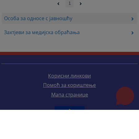
1
Особа за односе с јавношћу
Захтјеви за медијска обраћања
Корисни линкови
Помоћ за кориштење
Мапа странице
Редизајн веб странице финансирала је Европска унија. Искључиво је одговоран за његов садржај
Високи судски и тужилачки савијет БиХ такођер не одражава нужно ставове Европске уније.