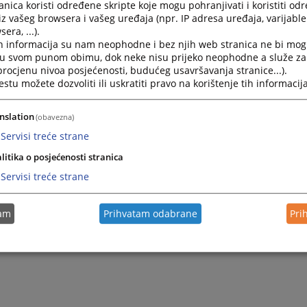
nica koristi određene skripte koje mogu pohranjivati i koristiti od
на плоча на свим wеб страницама судова у оквиру право
iz vašeg browsera i vašeg uređaja (npr. IP adresa uređaja, varijable 
era, ...).
h informacija su nam neophodne i bez njih web stranica ne bi mog
 је
овдје
. Напомињемо да је, након клика на линк, потре
i u svom punom obimu, dok neke nisu prijeko neophodne a služe z
еже и прикажу.
 procjenu nivoa posjećenosti, budućeg usavršavanja stranice...).
tu možete dozvoliti ili uskratiti pravo na korištenje tih informacija
очи
nslation
(obavezna)
 докумената поредана према датуму објаве.
Servisi treće strane
не податке користите претрагу.
litika o posjećenosti stranica
стити африкате (ч, ж, ш итд.).
Servisi treće strane
 користити називе докумената попут: позив, преглед, р
ло почетно слово).
tam
Prihvatam odabrane
Pri