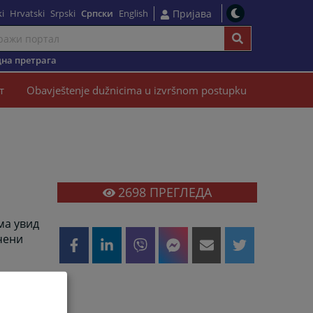
i
Hrvatski
Srpski
Српски
English
Пријава
на претрага
т
Obavještenje dužnicima u izvršnom postupku
2698
ПРЕГЛЕДА
ма увид
учени
езу
је