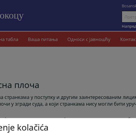
Bosansk
Сокоцу
Иди
на
Напред
садржај
на табла
Ваша питања
Односи с јавношћу
Контак
сна плоча
а странкама у поступку и другим заинтересованим лици
лочи у згради суда, а који странкама нису могли бити ур
нформативни карактер, те ће странке и даље имати обав
enje kolačića
исмено са огласне плоче суда.
лот фаза примјене електронске огласне плоче након чега 