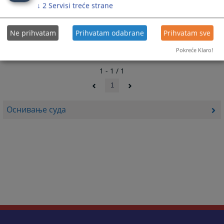
↓
2
Servisi treće strane
Ne prihvatam
Prihvatam odabrane
Prihvatam sve
Pokreće Klaro!
1 - 1 / 1
1
Оснивање суда