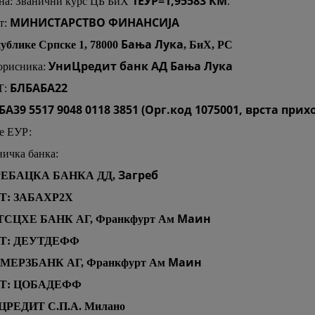
1ЕУР=1,95583 КМ
на: Званични курс ЦБ БиХ
.
МИНИСТАРСТВО ФИНАНСИЈА
т:
Бања Лука
ублике Српске 1, 78000
, БиХ, РС
УниЦредит банк АД Бања Лука
орисника:
БЛБАБА22
Т:
БА39 5517 9048 0118 3851 (Орг.код 1075001, врста прих
е ЕУР:
ичка банка:
Загреб
ГРЕБАЦКА БАНКА ДД,
: ЗАБАХР2X
Маин
УТСЦХЕ БАНК АГ, Франкфурт Ам
Т: ДЕУТДЕФФ
Маин
ММЕРЗБАНК АГ, Франкфурт Ам
Т: ЦОБАДЕФФ
ЦРЕДИТ С.П.А. Милано