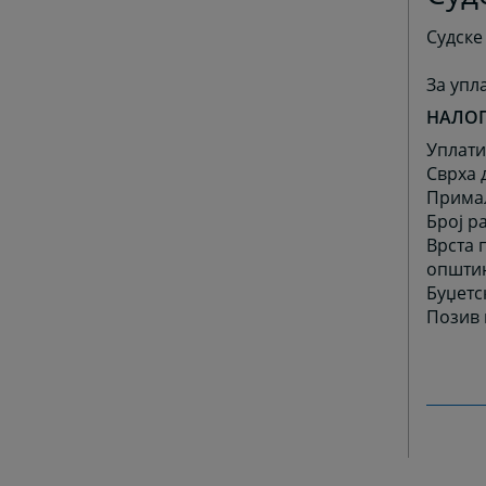
Судске
За упл
НАЛОГ
Уплати
Сврха 
Примал
Број р
Врста 
општин
Буџетс
Позив 