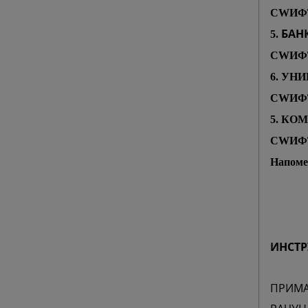
СWИФ
БАН
5.
СWИФТ
6. УН
СWИФТ
5. КО
СWИФТ
Напомен
ИНСТР
ПРИМА