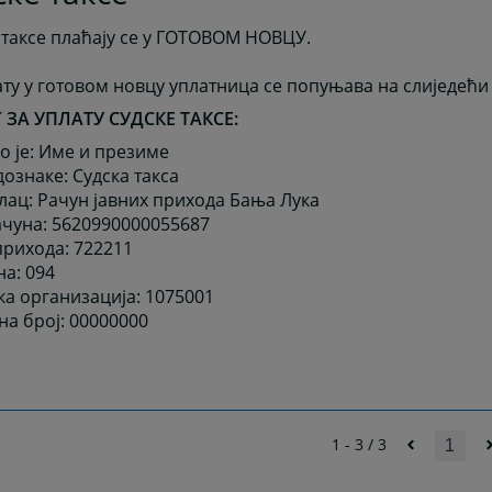
 таксе плаћају се у ГОТОВОМ НОВЦУ.
ату у готовом новцу уплатница се попуњава на слиједећи
 ЗА УПЛАТУ СУДСКЕ ТАКСЕ:
о је: Име и презиме
дознаке: Судска такса
ац: Рачун јавних прихода Бања Лука
ачуна: 5620990000055687
прихода: 722211
а: 094
ка организација: 1075001
на број: 00000000
1 - 3 / 3
1