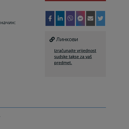
 начин:
Линкови
Izračunajte vrijednost
sudske takse za vaš
predmet.