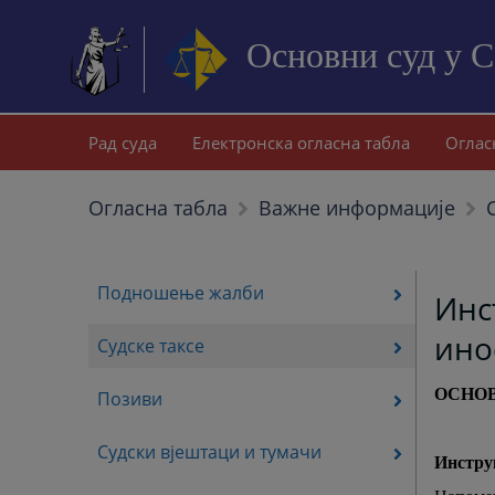
Основни суд у 
Рад суда
Електронска огласна табла
Оглас
Огласна табла
Важне информације
Подношење жалби
Инс
ино
Судске таксе
ОСНОВ
Позиви
Судски вјештаци и тумачи
Инструк