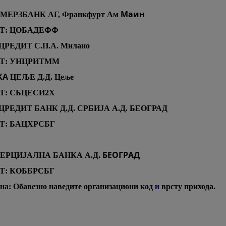
Маин
ММЕРЗБАНК АГ, Франкфурт Ам
Т: ЦОБАДЕФФ
ЦРЕДИТ С.П.А. Милано
Т: УНЦРИТММ
КА
ЦЕЉЕ Д.Д. Цеље
: СБЦЕСИ2X
ИЦРЕДИТ БАНК Д.Д. СРБИЈА А.Д. БЕОГРАД
: БАЦXРСБГ
БЕОГРАД
МЕРЦИЈАЛНА БАНКА А.Д.
: КОББРСБГ
на: Обавезно наведите организациони код
и
врсту прихода.