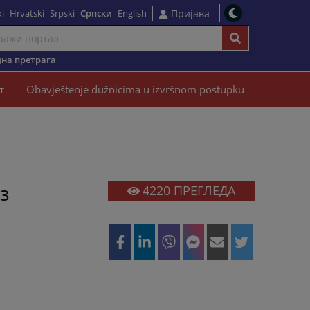
i
Hrvatski
Srpski
Српски
English
Пријава
на претрага
т
Obavještenje dužnicima u izvršnom postupku
из
4220
ПРЕГЛЕДА