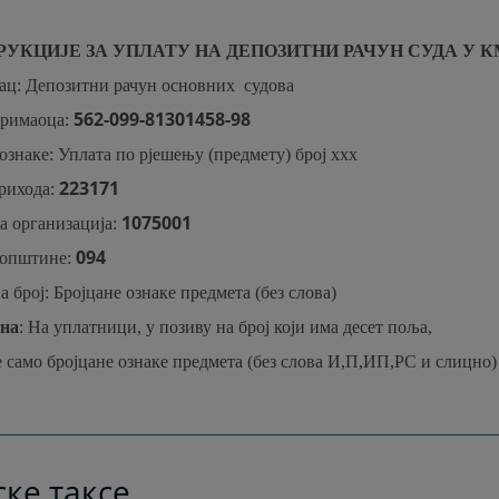
УКЦИЈЕ ЗА УПЛАТУ НА ДЕПОЗИТНИ РАЧУН СУДА У К
ц: Депозитни рачун основних
судова
562-099-81301458-98
примаоца:
ознаке: Уплата по рјешењу (предмету) број xxx
223171
рихода:
1075001
а организација:
094
општине:
а број: Број
ц
ане ознаке предмета (без слова)
на
: На уплатници, у позиву на број који има десет поља,
е само број
ц
ане ознаке предмета (без слова И,П,ИП,РС и сли
ц
но)
ске таксе