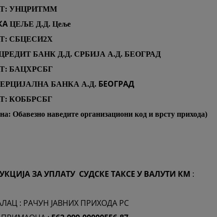
Т: УНЦРИТММ
КА
ЦЕЉЕ Д.Д. Цеље
: СБЦЕСИ2X
ИЦРЕДИТ БАНК Д.Д. СРБИЈА А.Д. БЕОГРАД
: БАЦXРСБГ
БЕОГРАД
МЕРЦИЈАЛНА БАНКА А.Д.
: КОББРСБГ
а: Обавезно наведите организациони код и врсту прихода)
УКЦИЈА ЗА УПЛАТУ
СУДСКЕ ТАКСЕ У ВАЛУТИ КМ
:
ЛАЦ : РАЧУН ЈАВНИХ ПРИХОДА РС