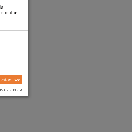
la
a dodatne
.
171)
hvatam sve
Pokreće Klaro!