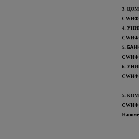
3. ЦО
СWИФ
4. УНИ
СWИФ
БАН
5.
СWИФТ
6. УН
СWИФТ
5. КО
СWИФТ
Напоме