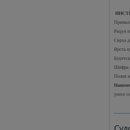
ИНСТР
Примала
Ра
ц
ун 
Сврха д
Врста п
Буџетск
Шифра 
Позив н
Напоме
уносе с
Суд