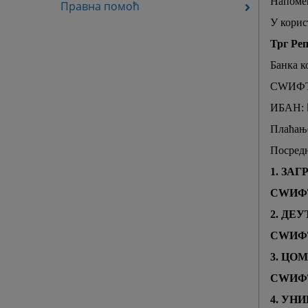
Напоме
Правна помоћ
У корис
Трг Реп
Банка
к
СWИФ
ИБАН:
Плаћањ
Посредн
1. ЗА
СWИФТ
2. ДЕ
СWИФ
3. ЦО
СWИФ
4. УНИ