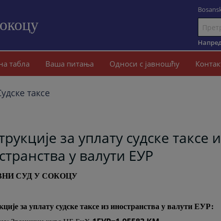
Bosansk
Сокоцу
Иди
на
Напред
садржај
на табла
Ваша питања
Односи с јавношћу
Контак
Судске таксе
трукције за уплату судске таксе 
странства у валути ЕУР
НИ СУД У СОКОЦУ
ције за уплату судске таксе из иностранства у валути ЕУР: