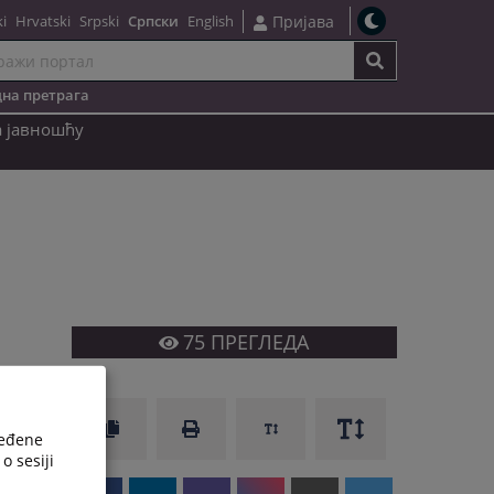
i
Hrvatski
Srpski
Српски
English
Пријава
на претрага
a јавношћу
75
ПРЕГЛЕДА
ređene
o sesiji