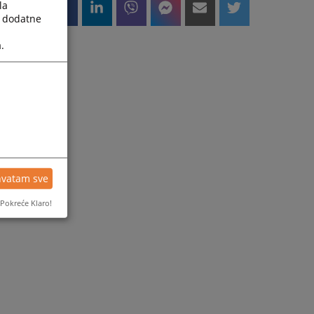
la
a dodatne
.
hvatam sve
Pokreće Klaro!