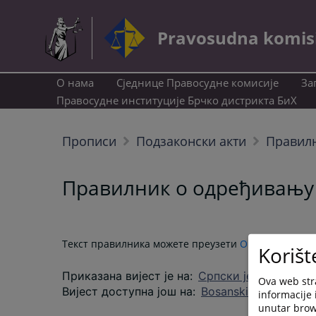
Pravosudna komisij
О нама
Сједнице Правосудне комисије
За
Правосудне институције Брчко дистрикта БиХ
Прописи
Подзаконски акти
Правилн
Правилник о одређивању
Текст правилника можете преузети
ОВДЈЕ
.
Korišt
Приказана вијест је на
:
Српски језик
Ova web stra
Вијест доступна још на
:
Bosanski jezik
informacije 
unutar brows