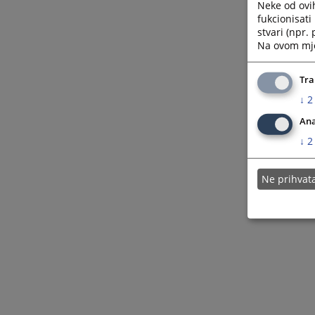
Neke od ovi
fukcionisat
stvari (npr.
Na ovom mjes
Tra
↓
2
Ana
↓
2
Ne prihva