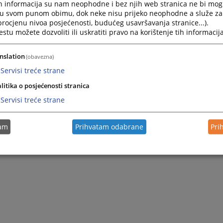
h informacija su nam neophodne i bez njih web stranica ne bi mog
i u svom punom obimu, dok neke nisu prijeko neophodne a služe z
 procjenu nivoa posjećenosti, budućeg usavršavanja stranice...).
tu možete dozvoliti ili uskratiti pravo na korištenje tih informacija
nslation
(obavezna)
Servisi treće strane
litika o posjećenosti stranica
Servisi treće strane
tam
Prihvatam odabrane
Pri