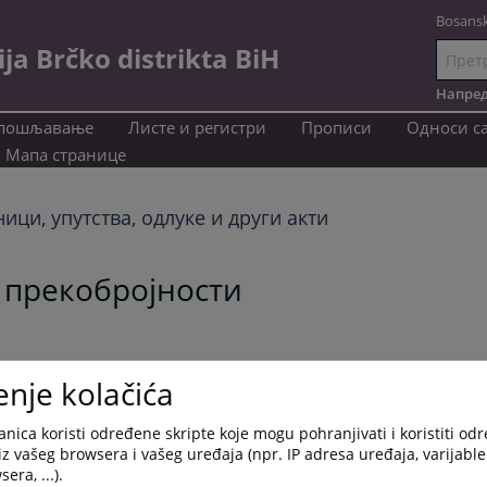
Bosansk
a Brčko distrikta BiH
Иди
на
Напред
садржај
пошљавање
Листе и регистри
Прописи
Односи с
Мапа странице
ици, упутства, одлуке и други акти
 прекобројности
enje kolačića
nica koristi određene skripte koje mogu pohranjivati i koristiti od
iz vašeg browsera i vašeg uređaja (npr. IP adresa uređaja, varijable 
era, ...).