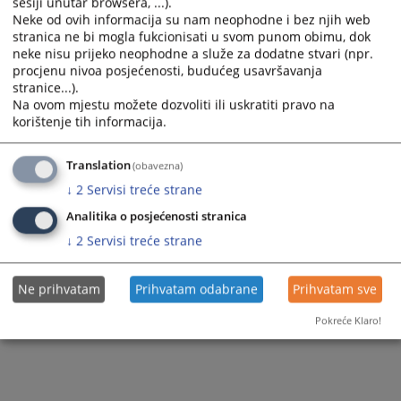
sesiji unutar browsera, ...).
Neke od ovih informacija su nam neophodne i bez njih web
Приказана вијест је на
:
Српски језик
stranica ne bi mogla fukcionisati u svom punom obimu, dok
Вијест доступна још на
:
Bosanski jezik
Hrvatski jezik
neke nisu prijeko neophodne a služe za dodatne stvari (npr.
92
ПРЕГЛЕДА
procjenu nivoa posjećenosti, budućeg usavršavanja
stranice...).
Na ovom mjestu možete dozvoliti ili uskratiti pravo na
korištenje tih informacija.
Translation
(obavezna)
↓
2
Servisi treće strane
Analitika o posjećenosti stranica
↓
2
Servisi treće strane
Ne prihvatam
Prihvatam odabrane
Prihvatam sve
Pokreće Klaro!