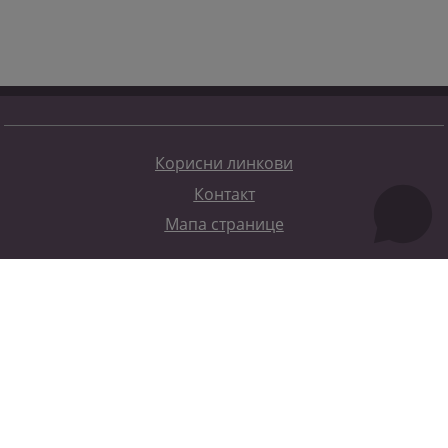
Корисни линкови
Контакт
Мапа странице
Редизајн веб странице финансирала је Европска унија. Искључиво је одговоран за његов садржај
Високи судски и тужилачки савијет БиХ такођер не одражава нужно ставове Европске уније.