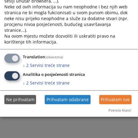
sesiji unutar browsera, ...).
Вијест доступна још на
:
Bosanski jezik
Neke od ovih informacija su nam neophodne i bez njih web
stranica ne bi mogla fukcionisati u svom punom obimu, dok
115
ПРЕГЛЕДА
neke nisu prijeko neophodne a služe za dodatne stvari (npr.
procjenu nivoa posjećenosti, budućeg usavršavanja
stranice...).
Na ovom mjestu možete dozvoliti ili uskratiti pravo na
korištenje tih informacija.
Translation
(obavezna)
↓
2
Servisi treće strane
Analitika o posjećenosti stranica
↓
2
Servisi treće strane
Ne prihvatam
Prihvatam odabrane
Prihvatam sve
Pokreće Klaro!