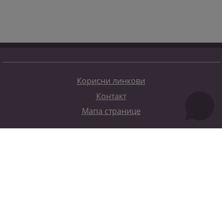
Корисни линкови
Контакт
Мапа странице
Редизајн веб странице финансирала је Европска унија. Искључиво је одговоран за његов садржај
Високи судски и тужилачки савијет БиХ такођер не одражава нужно ставове Европске уније.