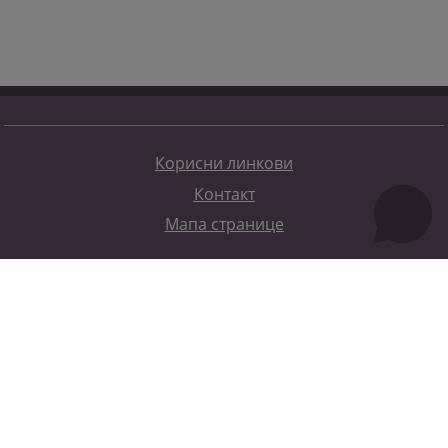
Корисни линкови
Контакт
Мапа странице
Редизајн веб странице финансирала је Европска унија. Искључиво је одговоран за његов садржај
Високи судски и тужилачки савијет БиХ такођер не одражава нужно ставове Европске уније.