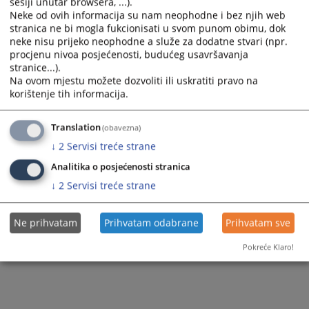
sesiji unutar browsera, ...).
Neke od ovih informacija su nam neophodne i bez njih web
Приказана вијест је на
:
Српски језик
stranica ne bi mogla fukcionisati u svom punom obimu, dok
Вијест доступна још на
:
Bosanski jezik
Hrvatski jezik
neke nisu prijeko neophodne a služe za dodatne stvari (npr.
89
ПРЕГЛЕДА
procjenu nivoa posjećenosti, budućeg usavršavanja
stranice...).
Na ovom mjestu možete dozvoliti ili uskratiti pravo na
korištenje tih informacija.
Translation
(obavezna)
↓
2
Servisi treće strane
Analitika o posjećenosti stranica
↓
2
Servisi treće strane
Ne prihvatam
Prihvatam odabrane
Prihvatam sve
Pokreće Klaro!