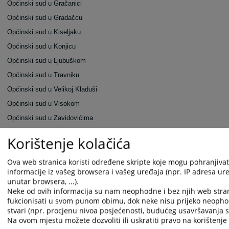
Općinski sud u Gračanici
Općinski sud u Gradačcu
Općinski sud u Kiseljaku
Općinski sud u Konjicu
Općinski sud u Ljubuškom
Općinski sud u Travniku
Općinski sud u Velikoj Kladuši
Općinski sud u Visokom
Općinski sud u Zavidovićima
Općinski sud u Zenici
Korištenje kolačića
Općinski sud u Žepču
Ova web stranica koristi određene skripte koje mogu pohranjivati
Općinski sud u Živinicama
informacije iz vašeg browsera i vašeg uređaja (npr. IP adresa uređ
Osnovni sud u Derventi
unutar browsera, ...).
Osnovni sud u Kotor Varošu
Neke od ovih informacija su nam neophodne i bez njih web stra
fukcionisati u svom punom obimu, dok neke nisu prijeko neopho
Osnovni sud u Modriči
stvari (npr. procjenu nivoa posjećenosti, budućeg usavršavanja st
Osnovni sud u Mrkonjić Gradu
Na ovom mjestu možete dozvoliti ili uskratiti pravo na korištenje 