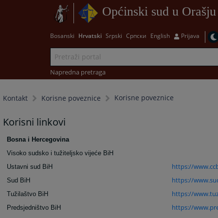
Općinski sud u Orašju
Bosanski
Hrvatski
Srpski
Српски
English
Prijava
Napredna pretraga
Korisne poveznice
Kontakt
Korisne poveznice
Korisni linkovi
Bosna i Hercegovina
Visoko sudsko i tužiteljsko vijeće BiH
https://www.cc
Ustavni sud BiH
https://www.su
Sud BiH
https://www.tuz
Tužilaštvo BiH
https://www.pre
Predsjedništvo BiH