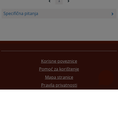
1
Specifična pitanja
Korisne poveznice
Pomoć za korištenje
Mapa stranice
Pravila privatnosti
Redizajn web stranice je finansirala Evropska unija. Za njen sadržaj isključivo je odgovorno
Visoko sudsko i tužilačko vijeće BiH i ona ne odražava nužno stavove Evropske unije.