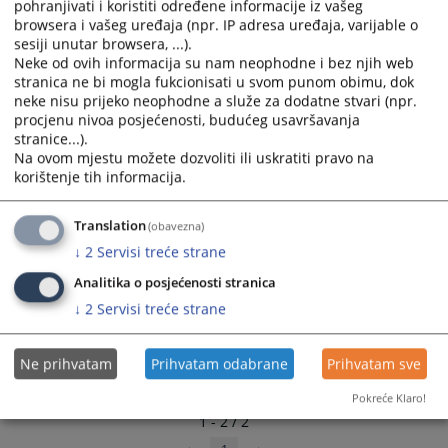
pohranjivati i koristiti određene informacije iz vašeg
and
and
browsera i vašeg uređaja (npr. IP adresa uređaja, varijable o
select
select
sesiji unutar browsera, ...).
a
a
Neke od ovih informacija su nam neophodne i bez njih web
stranica ne bi mogla fukcionisati u svom punom obimu, dok
date.
date.
neke nisu prijeko neophodne a služe za dodatne stvari (npr.
Press
Press
procjenu nivoa posjećenosti, budućeg usavršavanja
the
the
stranice...).
question
question
Na ovom mjestu možete dozvoliti ili uskratiti pravo na
mark
mark
korištenje tih informacija.
key
key
to
to
Translation
(obavezna)
get
get
↓
2
Servisi treće strane
the
the
keyboard
keyboard
Analitika o posjećenosti stranica
shortcuts
shortcuts
↓
2
Servisi treće strane
for
for
changing
changing
Ne prihvatam
Prihvatam odabrane
Prihvatam sve
dates.
dates.
Pokreće Klaro!
1 - 2 / 2