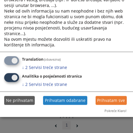
sesiji unutar browsera, ...).
Neke od ovih informacija su nam neophodne i bez njih web
stranica ne bi mogla fukcionisati u svom punom obimu, dok
neke nisu prijeko neophodne a služe za dodatne stvari (npr.
procjenu nivoa posjećenosti, budućeg usavršavanja
Prateći dokumenti
stranice...).
Na ovom mjestu možete dozvoliti ili uskratiti pravo na
Obrazac zahtjeva za zaštitu prava na pravično suđenje
korištenje tih informacija.
Translation
(obavezna)
↓
2
Servisi treće strane
Analitika o posjećenosti stranica
↓
2
Servisi treće strane
Ne prihvatam
Prihvatam odabrane
Prihvatam sve
Pokreće Klaro!
1 - 1 / 1
1