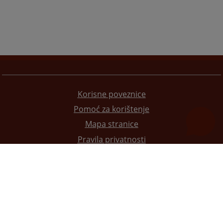
Korisne poveznice
Pomoć za korištenje
Mapa stranice
Pravila privatnosti
Redizajn web stranice je finansirala Evropska unija. Za njen sadržaj isključivo je odgovorno
Visoko sudsko i tužilačko vijeće BiH i ona ne odražava nužno stavove Evropske unije.