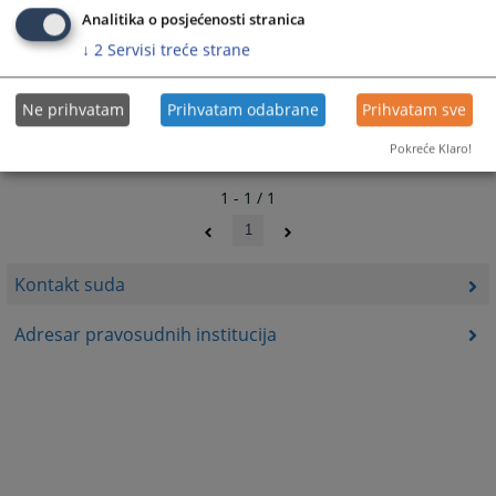
Analitika o posjećenosti stranica
↓
2
Servisi treće strane
Ne prihvatam
Prihvatam odabrane
Prihvatam sve
Pokreće Klaro!
1 - 1 / 1
1
Kontakt suda
Adresar pravosudnih institucija