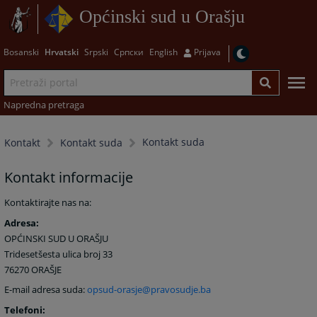
Općinski sud u Orašju
Bosanski
Hrvatski
Srpski
Српски
English
Prijava
Napredna pretraga
Kontakt suda
Kontakt
Kontakt suda
Kontakt informacije
Kontaktirajte nas na:
Adresa:
OPĆINSKI SUD U ORAŠJU
Tridesetšesta ulica broj 33
76270 ORAŠJE
E-mail adresa suda:
opsud-orasje@pravosudje.ba
Telefoni: