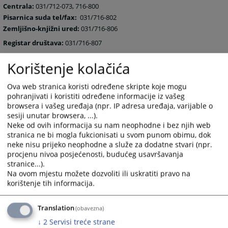
Centrala:
031/712-073, 716-800
Pisarnica suda tel/fax:
031/716-802
Zemljišno-knjižni ured:
031/716-806
Registar društava:
031/716-807
IKT službenik :
031/717-024
Korištenje kolačića
Prekršajni odjel:
Tel.: 031/716-805
Ova web stranica koristi određene skripte koje mogu
Fax: 031/716-804
pohranjivati i koristiti određene informacije iz vašeg
Izdvojeni prekršajni odjel u Odžaku:
031/761-601
browsera i vašeg uređaja (npr. IP adresa uređaja, varijable o
sesiji unutar browsera, ...).
Mail adrese svih zaposlenih u Općinskom sudu u Orašju
Neke od ovih informacija su nam neophodne i bez njih web
:ime.prezime@pravosudje.ba
stranica ne bi mogla fukcionisati u svom punom obimu, dok
neke nisu prijeko neophodne a služe za dodatne stvari (npr.
npr.
marko.markovic@pravosudje.ba
procjenu nivoa posjećenosti, budućeg usavršavanja
Podatke o svim zaposlenicima u sudu možete naći u izborniku rad suda,
stranice...).
podizbornik: „zaposlenici suda“
Na ovom mjestu možete dozvoliti ili uskratiti pravo na
korištenje tih informacija.
8450
PREGLEDA
Translation
(obavezna)
↓
2
Servisi treće strane