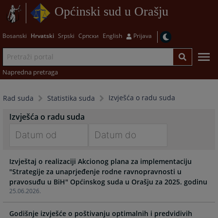
Općinski sud u Orašju
Bosanski
Hrvatski
Srpski
Српски
English
Prijava
Napredna pretraga
Izvješća o radu suda
Rad suda
Statistika suda
Izvješća o radu suda
Navigate
Navigate
Izvještaj o realizaciji Akcionog plana za implementaciju
forward
forward
"Strategije za unaprjeđenje rodne ravnopravnosti u
to
to
pravosuđu u BiH" Općinskog suda u Orašju za 2025. godinu
interact
interact
25.06.2026.
with
with
the
the
Godišnje izvješće o poštivanju optimalnih i predvidivih
calendar
calendar