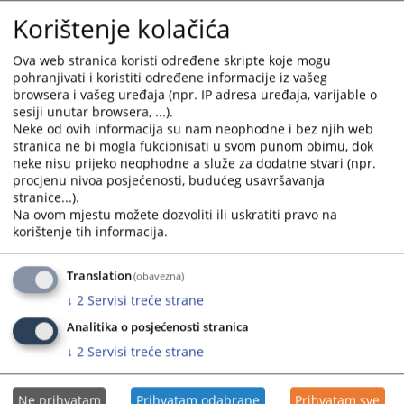
rokova za period 01.01.2025.-31.12.2925. godine
and
and
Korištenje kolačića
21.01.2026.
select
select
a
a
Ova web stranica koristi određene skripte koje mogu
POLUGODIŠNJE IZVJEŠĆE O POŠTIVANJU OPTIMALNIH I
date.
date.
pohranjivati i koristiti određene informacije iz vašeg
PREDVIDIVIH ROKOVA ZA RAZDOBLJE 01.01.2025. godine
Press
Press
browsera i vašeg uređaja (npr. IP adresa uređaja, varijable o
-30.06.2025. godine
sesiji unutar browsera, ...).
the
the
22.07.2025.
Neke od ovih informacija su nam neophodne i bez njih web
question
question
stranica ne bi mogla fukcionisati u svom punom obimu, dok
mark
mark
neke nisu prijeko neophodne a služe za dodatne stvari (npr.
Polugodišnje Izvješće o poštivanju optimalnih i predvidivih
key
key
procjenu nivoa posjećenosti, budućeg usavršavanja
rokova za razdoblje 01.01.2024. do 30.06.2024. godine
to
to
stranice...).
30.07.2024.
get
get
Na ovom mjestu možete dozvoliti ili uskratiti pravo na
korištenje tih informacija.
the
the
Strateški plan 2022. - 2024. godine
keyboard
keyboard
13.03.2024.
shortcuts
shortcuts
Translation
(obavezna)
for
for
↓
2
Servisi treće strane
Odluka o predvidivim rokovima za 2024. godinu
changing
changing
04.03.2024.
Analitika o posjećenosti stranica
dates.
dates.
↓
2
Servisi treće strane
Ne prihvatam
Prihvatam odabrane
Prihvatam sve