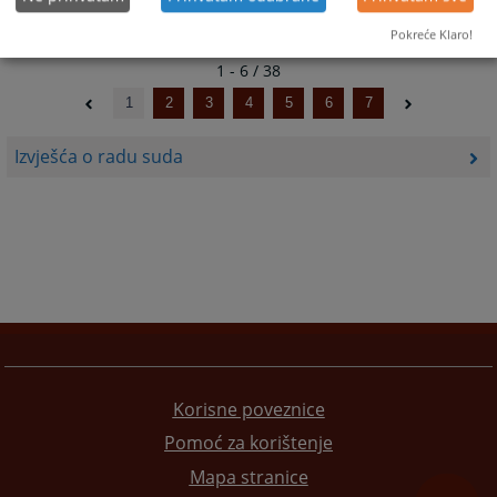
Pokreće Klaro!
1 - 6 / 38
1
2
3
4
5
6
7
Izvješća o radu suda
Korisne poveznice
Pomoć za korištenje
Mapa stranice