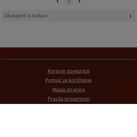
1
Obavijesti o nabavi
Korisne poveznice
Pomoć za korištenje
Mapa stranice
Pravila privatnosti
Redizajn web stranice je finansirala Evropska unija. Za njen sadržaj isključivo je odgovorno
Visoko sudsko i tužilačko vijeće BiH i ona ne odražava nužno stavove Evropske unije.