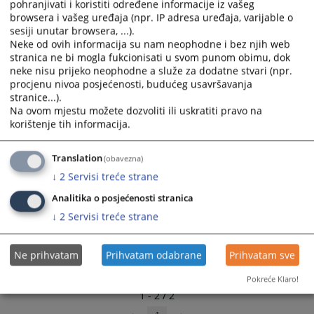
pohranjivati i koristiti određene informacije iz vašeg
and
and
browsera i vašeg uređaja (npr. IP adresa uređaja, varijable o
select
select
sesiji unutar browsera, ...).
a
a
Neke od ovih informacija su nam neophodne i bez njih web
stranica ne bi mogla fukcionisati u svom punom obimu, dok
date.
date.
neke nisu prijeko neophodne a služe za dodatne stvari (npr.
Press
Press
procjenu nivoa posjećenosti, budućeg usavršavanja
the
the
stranice...).
question
question
Na ovom mjestu možete dozvoliti ili uskratiti pravo na
mark
mark
korištenje tih informacija.
key
key
to
to
Translation
(obavezna)
get
get
↓
2
Servisi treće strane
the
the
keyboard
keyboard
Analitika o posjećenosti stranica
shortcuts
shortcuts
↓
2
Servisi treće strane
for
for
changing
changing
Ne prihvatam
Prihvatam odabrane
Prihvatam sve
dates.
dates.
Pokreće Klaro!
1 - 2 / 2