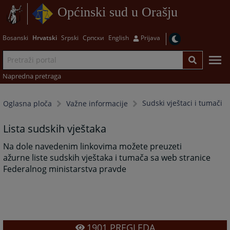
Općinski sud u Orašju
Bosanski
Hrvatski
Srpski
Српски
English
Prijava
Napredna pretraga
Sudski vještaci i tumači
Oglasna ploča
Važne informacije
Lista sudskih vještaka
Na dole navedenim linkovima možete preuzeti
ažurne liste sudskih vještaka i tumača sa web stranice
Federalnog ministarstva pravde
1901
PREGLEDA