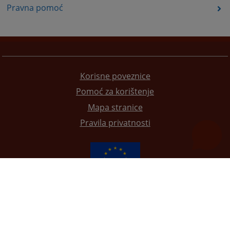
Pravna pomoć
Korisne poveznice
Pomoć za korištenje
Mapa stranice
Pravila privatnosti
Redizajn web stranice je finansirala Evropska unija. Za njen sadržaj isključivo je odgovorno
Visoko sudsko i tužilačko vijeće BiH i ona ne odražava nužno stavove Evropske unije.