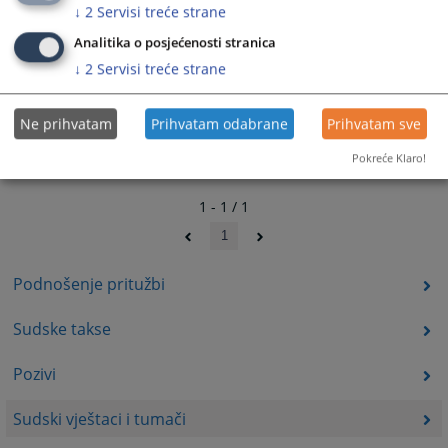
↓
2
Servisi treće strane
Analitika o posjećenosti stranica
↓
2
Servisi treće strane
Ne prihvatam
Prihvatam odabrane
Prihvatam sve
Pokreće Klaro!
1 - 1 / 1
1
Podnošenje pritužbi
Sudske takse
Pozivi
Sudski vještaci i tumači