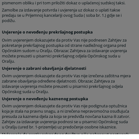
pismenom obliku i pri tom priložiti dokaz o uplaćenoj sudskoj taksi.
Zamolbe za izdavanje potvrda i uvjerenja uz dokaz o uplati takse
predaju se u Prijemnoj kancelariji ovog Suda ( soba br. 1.) gdje se i
podižu.
Uvjerenje o nevođenju prekršajnog postupka
Ovim uvjerenjem dokazujete da protiv Vas nije podnesen Zahtjev za
pokretanje prekršajnog postupka od strane nadležnog organa pred
Općinskim sudom u Orašju. Obrazac Zahtjeva za izdavanje uvjerenja
možete preuzeti u pisarnici prekršajnog odjela Općinskog suda u
Orašju.
Uvjerenje o zabrani obavljanja djelatnosti
Ovim uvjerenjem dokazujete da protiv Vas nije izrečena zaštitna mjera
zabrane obavljanja određene djelatnosti. Obrazac Zahtjeva za
izdavanje uvjerenja možete preuzeti u pisarnici prekršajnog odjela
Općinskog suda u Orašju.
Uvjerenje o nevođenju kaznenog postupka
Ovim uvjerenjem dokazujete da protiv Vas nije podignuta optužnica
koja je stala na pravnu snagu, a ni izrečena nepravomoćna osuđujuća
presuda za kaznena djela za koja se predviđa novčana kazna ili zatvor.
Zahtjev za izdavanje uvjerenja podnosi se u pisarnici Općinskog suda
u Orašju (ured br. 1-prizemlje) uz predočenje osobne iskaznice.
Uvjerenje da protiv privrednog društva nije pokrenut postupak