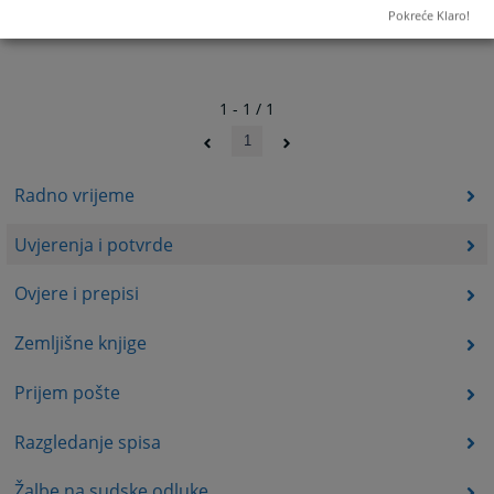
Pokreće Klaro!
1 - 1 / 1
1
Radno vrijeme
Uvjerenja i potvrde
Ovjere i prepisi
Zemljišne knjige
Prijem pošte
Razgledanje spisa
Žalbe na sudske odluke