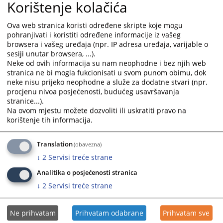
likvidacije niti stečaja
Korištenje kolačića
Ova uvjerenja se izdaju u uredu broj 4. Potrebno je podnijeti zahtjev u
pismenom obliku na kome je obvezan pečat firme, nakon što se izvrši
Ova web stranica koristi određene skripte koje mogu
potrebna provjera podataka, uplaćuje se taksa u iznosu od 15,00 KM
pohranjivati i koristiti određene informacije iz vašeg
na sljedeći broj transakcijskog računa kod
UniCredit Bank
: Depozitni
browsera i vašeg uređaja (npr. IP adresa uređaja, varijable o
račun javnih prihoda Posavskog kantona broj
3380002210457121
,
sesiji unutar browsera, ...).
vrsta prihoda:
722221
.
Neke od ovih informacija su nam neophodne i bez njih web
Uvjerenja za sudjelovanje na tenderu
stranica ne bi mogla fukcionisati u svom punom obimu, dok
Za sudjelovanje na tenderu sud izdaje uvjerenje da podnosiltelj
neke nisu prijeko neophodne a služe za dodatne stvari (npr.
zahtjeva nije proglašen krivim za ozbiljan profesionalni prekršaj od
procjenu nivoa posjećenosti, budućeg usavršavanja
strane nadležnog suda u razdoblju od pet godina koji je prethodio
stranice...).
datumu podnošenja zahtjeva ili ponude.
Na ovom mjestu možete dozvoliti ili uskratiti pravo na
Za dobijanje uvjerenja potrebno je podnijeti Zahtjev za izdavanja
korištenje tih informacija.
uvjerenja u pismenom obliku te ga predati u prijemnoj kancelariji
suda.
Za podnesak kojim se traži izdavanje uvjerenja plaća se taksa u iznosu
Translation
(obavezna)
od 5,00 KM a za izdato uvjerenje plaća se taksa u iznosu 10,00 KM.
↓
2
Servisi treće strane
2896
PREGLEDA
Analitika o posjećenosti stranica
↓
2
Servisi treće strane
Ne prihvatam
Prihvatam odabrane
Prihvatam sve