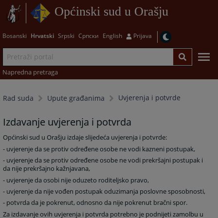
Općinski sud u Orašju
Bosanski
Hrvatski
Srpski
Српски
English
Prijava
Napredna pretraga
Uvjerenja i potvrde
Rad suda
Upute građanima
Izdavanje uvjerenja i potvrda
Općinski sud u Orašju izdaje slijedeća uvjerenja i potvrde:
- uvjerenje da se protiv određene osobe ne vodi kazneni postupak,
- uvjerenje da se protiv određene osobe ne vodi prekršajni postupak i
da nije prekršajno kažnjavana,
- uvjerenje da osobi nije oduzeto roditeljsko pravo,
- uvjerenje da nije vođen postupak oduzimanja poslovne sposobnosti,
- potvrda da je pokrenut, odnosno da nije pokrenut bračni spor.
Za izdavanje ovih uvjerenja i potvrda potrebno je podnijeti zamolbu u