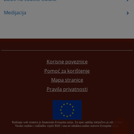
Medijacija
Korisne poveznice
Pomoć za korištenje
Mapa stranice
Pravila privatnosti
Redizajn web stranice je finansirala Evropska unija. Za njen sadržaj isključivo je odgovorno
Visoko sudsko i tužilačko vijeće BiH i ona ne odražava nužno stavove Evropske unije.