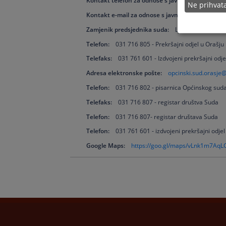
Kontakt telefon za odnose s javnošću:
031 716 
Ne prihva
Kontakt e-mail za odnose s javnošću:
opsud-or
Zamjenik predsjednika suda:
Ljubica Oršolić
Telefon:
031 716 805 - Prekršajni odjel u Orašju
Telefaks:
031 761 601 - Izdvojeni prekršajni odj
Adresa elektronske pošte:
opcinski.sud.orasje@
Telefon:
031 716 802 - pisarnica Općinskog sud
Telefaks:
031 716 807 - registar društva Suda
Telefon:
031 716 807- registar društava Suda
Telefon:
031 761 601 - izdvojeni prekršajni odje
Google Maps:
https://goo.gl/maps/vLnk1m7Aq