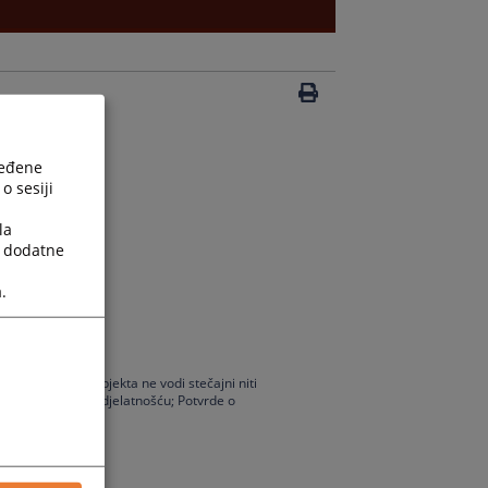
ređene
o sesiji
la
a dodatne
.
 da se protiv subjekta ne vodi stečajni niti
bave gospodarskom djelatnošću; Potvrde o
is hipoteke.