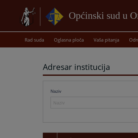
Općinski sud u O
Rad suda
Oglasna ploča
Vaša pitanja
Odn
Adresar institucija
Naziv