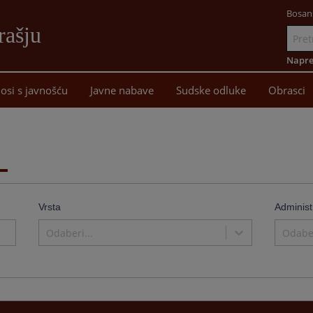
Bosan
rašju
Idi
na
Napre
sadržaj
osi s javnošću
Javne nabave
Sudske odluke
Obrasci
Vrsta
Administ
Odaberi...
Odaber