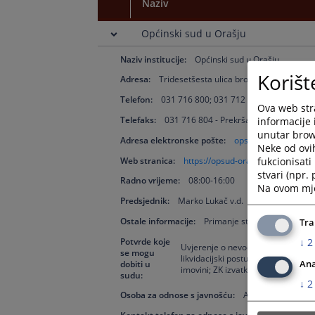
Naziv
Općinski sud u Orašju
Naziv institucije:
Općinski sud u Orašju
Korišt
Adresa:
Tridesetšesta ulica broj 33, 76270 Oraš
Telefon:
031 716 800; 031 712 073 - centrala
Ova web stra
Telefaks:
031 716 804 - Prekršajni odjel suda
informacije 
unutar brows
Adresa elektronske pošte:
opsud-orasje@pravo
Neke od ovi
fukcionisat
Web stranica:
https://opsud-orasje.pravosudje.
stvari (npr.
Radno vrijeme:
08:00-16:00
Na ovom mjes
Predsjednik:
Marko Lukač v.d.
Ostale informacije:
Primanje stranaka od strane
Tra
↓
2
Potvrde koje
Uvjerenje o nevođenju kaznenog post
se mogu
likvidacijski postupak kao i druge
Ana
dobiti u
imovini; ZK izvatke-vlasničke list
sudu:
↓
2
Osoba za odnose s javnošću:
Ana Živković