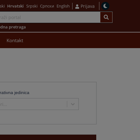
ski
Hrvatski
Srpski
Српски
English
Prijava
dna pretraga
Kontakt
rativna jedinica
i...