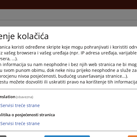
enje kolačića
je
nica koristi određene skripte koje mogu pohranjivati i koristiti od
iz vašeg browsera i vašeg uređaja (npr. IP adresa uređaja, varijable 
era, ...).
sudje.ba
h informacija su nam neophodne i bez njih web stranica ne bi mog
i u svom punom obimu, dok neke nisu prijeko neophodne a služe z
ba
 procjenu nivoa posjećenosti, budućeg usavršavanja stranice...).
tu možete dozvoliti ili uskratiti pravo na korištenje tih informacija
 predsjednika suda je četvrtkom od 11:00-14:00 sati
nslation
(obavezna)
Servisi treće strane
upka; Apostille ovjere; Izvod iz registra za registrirane pravne subjekte; Potvrde
 potvrde iz evidencije sudbenog registra za registraciju subjekata upisa koji se 
litika o posjećenosti stranica
ove; rješenja o dozvoli uknjižbe po svim vrstama ugovora o prometu nekretnina; Up
Servisi treće strane