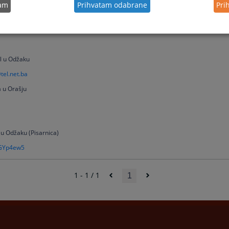
800 loc. 22
tam
Prihvatam odabrane
Pri
asje@pravosudje.ba
el u Odžaku
tel.net.ba
a u Orašju
l u Odžaku (Pisarnica)
LGYp4ew5
1 - 1 / 1
1