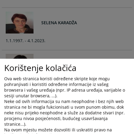
calendar
calendar
and
and
select
select
SELENA KARADŽA
a
a
date.
date.
Press
Press
1.1.1997. - 4.1.2023.
the
the
question
question
mark
mark
Korištenje kolačića
LJEPOSAVA KOVAČ
key
key
to
to
get
get
Ova web stranica koristi određene skripte koje mogu
1.1.1998. - 3.1.2020.
pohranjivati i koristiti određene informacije iz vašeg
the
the
browsera i vašeg uređaja (npr. IP adresa uređaja, varijable o
keyboard
keyboard
sesiji unutar browsera, ...).
shortcuts
shortcuts
Neke od ovih informacija su nam neophodne i bez njih web
for
for
stranica ne bi mogla fukcionisati u svom punom obimu, dok
ANICA BANDOV
changing
changing
neke nisu prijeko neophodne a služe za dodatne stvari (npr.
dates.
dates.
procjenu nivoa posjećenosti, budućeg usavršavanja
stranice...).
6.4.2004. - 28.2.2015.
Na ovom mjestu možete dozvoliti ili uskratiti pravo na