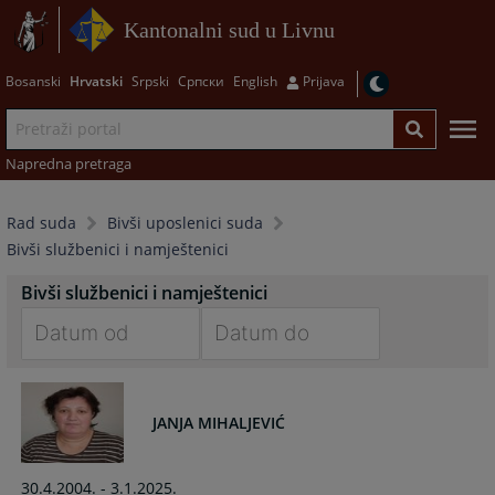
Kantonalni sud u Livnu
Bosanski
Hrvatski
Srpski
Српски
English
Prijava
Napredna pretraga
Rad suda
Bivši uposlenici suda
Bivši službenici i namještenici
Bivši službenici i namještenici
Navigate
Navigate
forward
forward
to
to
JANJA MIHALJEVIĆ
interact
interact
with
with
30.4.2004. - 3.1.2025.
the
the