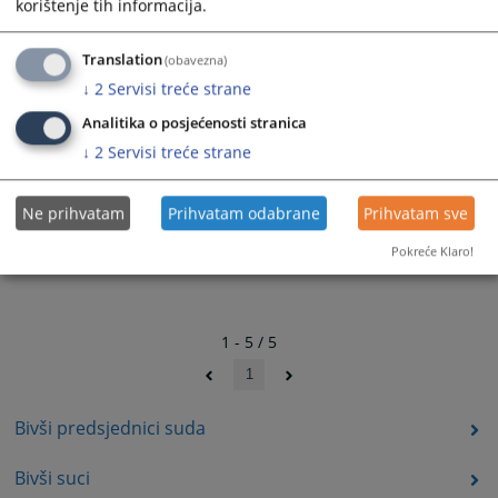
korištenje tih informacija.
STIPO VIDOVIĆ
Translation
(obavezna)
↓
2
Servisi treće strane
od 1998. - 31.12.2006.
Analitika o posjećenosti stranica
↓
2
Servisi treće strane
Ne prihvatam
Prihvatam odabrane
Prihvatam sve
Pokreće Klaro!
1 - 5 / 5
1
Bivši predsjednici suda
Bivši suci