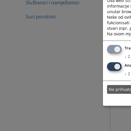
Ova web stra
Službenici i namještenici
informacije 
unutar brows
Suci porotnici
Neke od ovi
fukcionisat
stvari (npr.
Na ovom mjes
Tra
↓
2
Ana
↓
2
Ne prihva