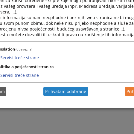
nica koristi određene skripte koje mogu pohranjivati i koristiti od
iz vašeg browsera i vašeg uređaja (npr. IP adresa uređaja, varijable 
era, ...).
h informacija su nam neophodne i bez njih web stranica ne bi mog
i u svom punom obimu, dok neke nisu prijeko neophodne a služe z
 procjenu nivoa posjećenosti, budućeg usavršavanja stranice...).
tu možete dozvoliti ili uskratiti pravo na korištenje tih informacija
nslation
(obavezna)
Servisi treće strane
litika o posjećenosti stranica
Servisi treće strane
tam
Prihvatam odabrane
Pri