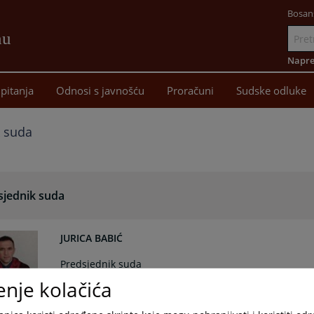
Bosan
nu
Idi
na
Napre
sadržaj
pitanja
Odnosi s javnošću
Proračuni
Sudske odluke
k suda
sjednik suda
JURICA BABIĆ
Predsjednik suda
enje kolačića