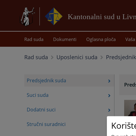
Kantonalni sud u Liv
Rad suda
Dokumenti
Oglasna ploča
Vaša 
Predsjedni
Rad suda
Uposlenici suda
Predsjednik suda
Pred
Suci suda
Dodatni suci
Korišt
Stručni suradnici