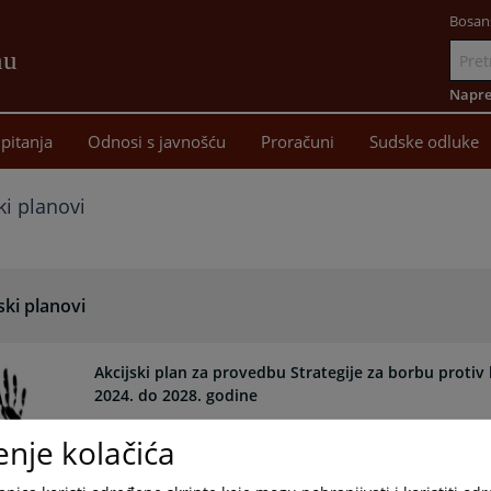
Bosan
nu
Idi
na
Napre
sadržaj
pitanja
Odnosi s javnošću
Proračuni
Sudske odluke
ki planovi
ski planovi
Akcijski plan za provedbu Strategije za borbu proti
2024. do 2028. godine
Akcijski plan za provedbu Strategije za borbu protiv 
enje kolačića
2024. do 2028. godine
17.04.2026.