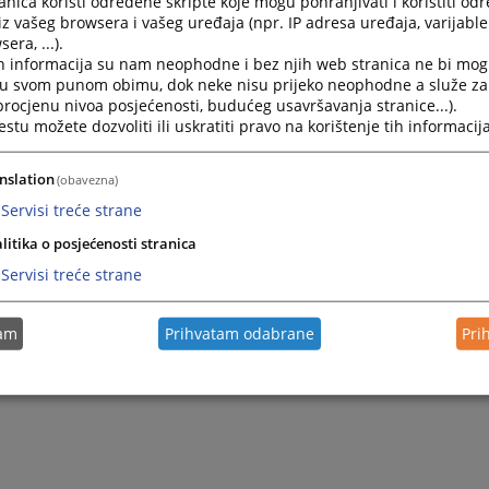
nica koristi određene skripte koje mogu pohranjivati i koristiti od
iz vašeg browsera i vašeg uređaja (npr. IP adresa uređaja, varijable 
era, ...).
Akcijski plan provođenja "Strategije za unaprjeđenj
h informacija su nam neophodne i bez njih web stranica ne bi mog
razdoblje od 2025 - 2027. godine
i u svom punom obimu, dok neke nisu prijeko neophodne a služe z
 procjenu nivoa posjećenosti, budućeg usavršavanja stranice...).
Akcijski plan provođenja "Strategije za unaprjeđenje
tu možete dozvoliti ili uskratiti pravo na korištenje tih informacija
od 2025 - 2027. godine
30.01.2025.
nslation
(obavezna)
Servisi treće strane
Akcijski plan provođenja "Strategije za unaprjeđenj
litika o posjećenosti stranica
razdoblje od 2022 - 2024. godine
Servisi treće strane
Akcijski plan provođenja "Strategije za unaprjeđenje
od 2022 - 2024. godine
tam
Prihvatam odabrane
Pri
19.04.2022.