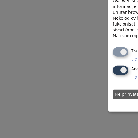
Ova web stra
informacije 
unutar brows
Neke od ovi
fukcionisat
stvari (npr.
Na ovom mjes
Tra
↓
2
Ana
↓
2
Ne prihva