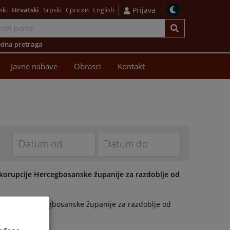
ski
Hrvatski
Srpski
Српски
English
Prijava
dna pretraga
Javne nabave
Obrasci
Kontakt
Navigate
Navigate
forward
forward
v korupcije Hercegbosanske županije za razdoblje od
to
to
interact
interact
korupcije Hercegbosanske županije za razdoblje od
with
with
the
the
calendar
calendar