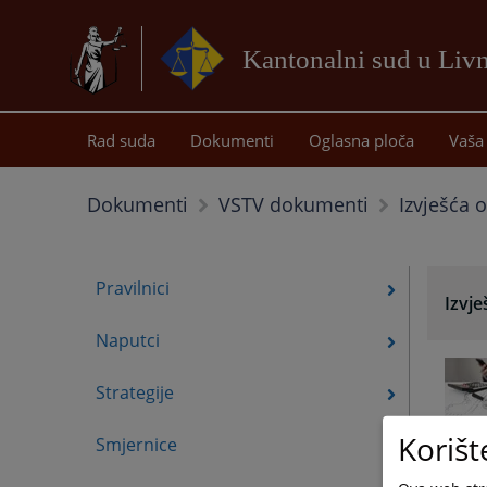
Kantonalni sud u Liv
Rad suda
Dokumenti
Oglasna ploča
Vaša 
Izvješća 
Dokumenti
VSTV dokumenti
Pravilnici
Izvje
Naputci
Strategije
Korišt
Smjernice