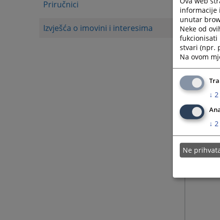
Ova web stra
Priručnici
informacije 
unutar brows
Izvješća o imovini i interesima
Neke od ovi
fukcionisat
stvari (npr.
Na ovom mjes
Tra
↓
2
Ana
↓
2
Ne prihva