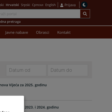
ski
Hrvatski
Srpski
Српски
English
Prijava
dna pretraga
Javne nabave
Obrasci
Kontakt
Navigate
Navigate
forward
forward
lanova Vijeća za 2025. godinu
to
to
interact
interact
with
with
the
the
anova Vijeća za 2023. i 2024. godinu
calendar
calendar