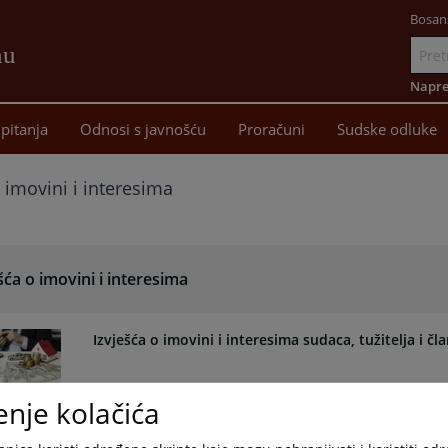
Bosan
nu
Idi
na
Napre
sadržaj
pitanja
Odnosi s javnošću
Proračuni
Sudske odluke
o imovini i interesima
šća o imovini i interesima
Izvješća o imovini i interesima sudaca, tužitelja i č
enje kolačića
Izvješća o imovini i interesima sudaca, tužitelja i čl