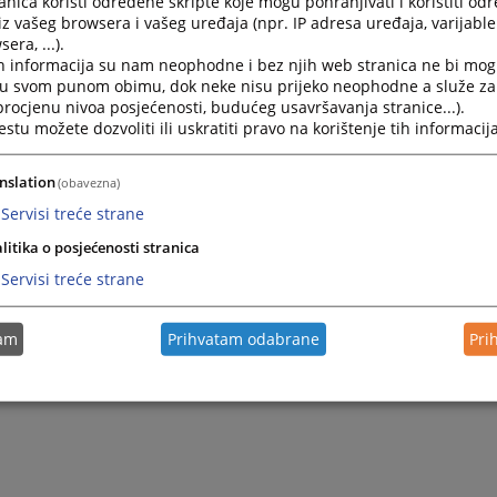
nica koristi određene skripte koje mogu pohranjivati i koristiti od
iz vašeg browsera i vašeg uređaja (npr. IP adresa uređaja, varijable 
era, ...).
h informacija su nam neophodne i bez njih web stranica ne bi mog
i u svom punom obimu, dok neke nisu prijeko neophodne a služe z
 procjenu nivoa posjećenosti, budućeg usavršavanja stranice...).
tu možete dozvoliti ili uskratiti pravo na korištenje tih informacija
nslation
(obavezna)
Servisi treće strane
litika o posjećenosti stranica
Servisi treće strane
tam
Prihvatam odabrane
Pri