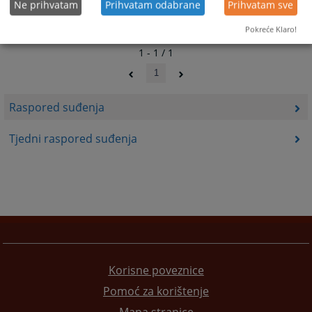
Ne prihvatam
Prihvatam odabrane
Prihvatam sve
Pokreće Klaro!
1 - 1 / 1
1
Raspored suđenja
Tjedni raspored suđenja
Korisne poveznice
Pomoć za korištenje