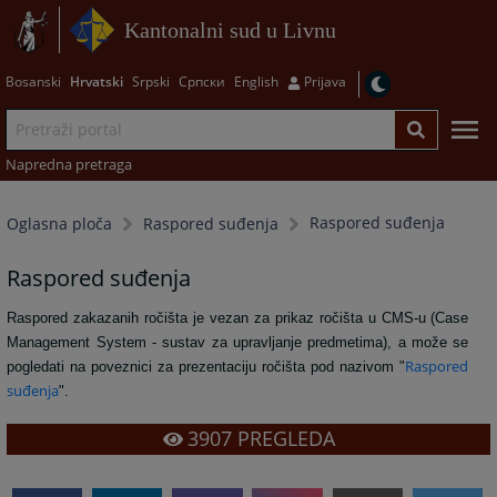
Kantonalni sud u Livnu
Bosanski
Hrvatski
Srpski
Српски
English
Prijava
Napredna pretraga
Raspored suđenja
Oglasna ploča
Raspored suđenja
Raspored suđenja
Raspored zakazanih ročišta je vezan za prikaz ročišta u CMS-u (Case
Management System - sustav za upravljanje predmetima), a može se
Raspored
pogledati na poveznici za prezentaciju ročišta pod nazivom "
suđenja
".
3907
PREGLEDA