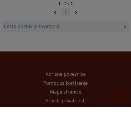
1 - 2 / 2
1
Često postavljana pitanja
Korisne poveznice
Pomoć za korištenje
Mapa stranice
Pravila privatnosti