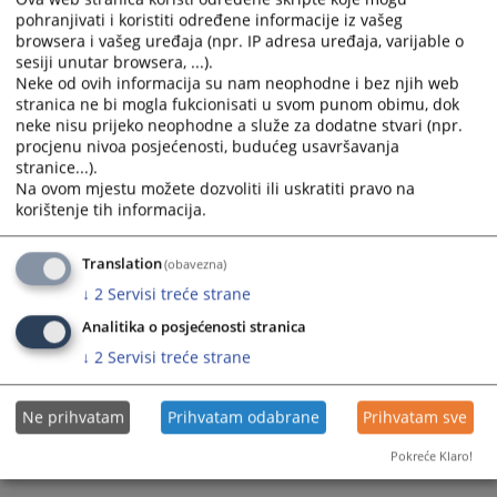
se službenici koji imaju pristup CMS aplikaciji. Kroz tu
pohranjivati i koristiti određene informacije iz vašeg
calendar
calendar
aplikaciju se vode svi postupci u Sudu.
browsera i vašeg uređaja (npr. IP adresa uređaja, varijable o
and
and
sesiji unutar browsera, ...).
select
select
Neke od ovih informacija su nam neophodne i bez njih web
a
a
stranica ne bi mogla fukcionisati u svom punom obimu, dok
Kako mogu doći do suca u postupku?
date.
date.
neke nisu prijeko neophodne a služe za dodatne stvari (npr.
Press
Press
procjenu nivoa posjećenosti, budućeg usavršavanja
the
the
stranice...).
Do suca koji sudi u Vašem postupku nije dozvoljeno dolaziti
Na ovom mjestu možete dozvoliti ili uskratiti pravo na
question
question
bez poziva ili bez odobrenja predsjednika suda.
korištenje tih informacija.
mark
mark
key
key
to
to
Translation
(obavezna)
get
get
↓
2
Servisi treće strane
the
the
Analitika o posjećenosti stranica
keyboard
keyboard
↓
2
Servisi treće strane
shortcuts
shortcuts
for
for
changing
changing
Ne prihvatam
Prihvatam odabrane
Prihvatam sve
dates.
dates.
Pokreće Klaro!