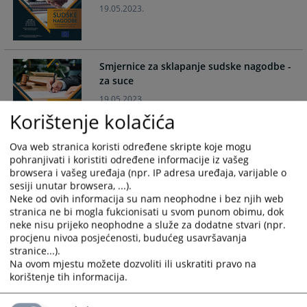
19.05.2023.
and
and
select
select
a
a
date.
date.
Smjernice za sklapanje sudske nagodbe -
Press
Press
za suce
the
the
19.05.2023.
question
question
Korištenje kolačića
mark
mark
key
key
Ova web stranica koristi određene skripte koje mogu
to
to
Vodič za ostvarivanje naknade štete u
pohranjivati i koristiti određene informacije iz vašeg
get
get
kaznenom postupku
browsera i vašeg uređaja (npr. IP adresa uređaja, varijable o
the
the
sesiji unutar browsera, ...).
15.03.2022.
keyboard
keyboard
Neke od ovih informacija su nam neophodne i bez njih web
shortcuts
shortcuts
stranica ne bi mogla fukcionisati u svom punom obimu, dok
for
for
neke nisu prijeko neophodne a služe za dodatne stvari (npr.
changing
changing
procjenu nivoa posjećenosti, budućeg usavršavanja
stranice...).
dates.
dates.
Na ovom mjestu možete dozvoliti ili uskratiti pravo na
korištenje tih informacija.
"Moj vodič kroz kazneni postupak" -
publikacija namijenjena djeci