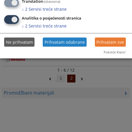
žrtvama/svjedocima kaznenih djela i
Translation
(obavezna)
njihove roditelje/staratelje
↓
2
Servisi treće strane
22.11.2021.
Analitika o posjećenosti stranica
↓
2
Servisi treće strane
Žrtva ste ili svjedok kaznenog djela?
Ne prihvatam
Prihvatam odabrane
Prihvatam sve
26.10.2021.
Pokreće Klaro!
1 - 6 / 12
1
2
Promidžbeni materijali