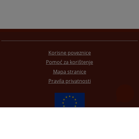
Korisne poveznice
Pomoć za korištenje
Mapa stranice
Pravila privatnosti
Redizajn web stranice je finansirala Evropska unija. Za njen sadržaj isključivo je odgovorno
Visoko sudsko i tužilačko vijeće BiH i ona ne odražava nužno stavove Evropske unije.