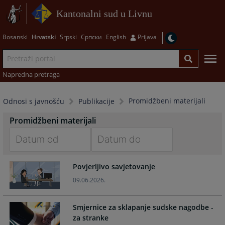
Kantonalni sud u Livnu
Bosanski
Hrvatski
Srpski
Српски
English
Prijava
Napredna pretraga
Promidžbeni materijali
Odnosi s javnošću
Publikacije
Promidžbeni materijali
Navigate
Navigate
Povjerljivo savjetovanje
forward
forward
to
to
09.06.2026.
interact
interact
with
with
Smjernice za sklapanje sudske nagodbe -
the
the
za stranke
calendar
calendar