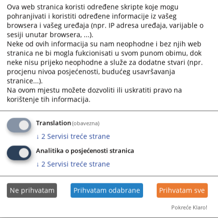
Drvaru.
Ova web stranica koristi određene skripte koje mogu
pohranjivati i koristiti određene informacije iz vašeg
12.02.2026.
browsera i vašeg uređaja (npr. IP adresa uređaja, varijable o
sesiji unutar browsera, ...).
Neke od ovih informacija su nam neophodne i bez njih web
Određen pritvor osumnjičeniku I.B. iz
stranica ne bi mogla fukcionisati u svom punom obimu, dok
Tomislavgrada
neke nisu prijeko neophodne a služe za dodatne stvari (npr.
procjenu nivoa posjećenosti, budućeg usavršavanja
Odlučujući o prijedlogu Kantonalnog tužiteljstva Kantona 10
stranice...).
Livno, sudac za prethodni postupak Kantonalnog suda u
Na ovom mjestu možete dozvoliti ili uskratiti pravo na
Livnu Jurica Babić je dana, 28. studenog 2025. godine
korištenje tih informacija.
donio...
28.11.2025.
Translation
(obavezna)
↓
2
Servisi treće strane
Određen pritvor osumnjičeniku A.Š. iz
Analitika o posjećenosti stranica
Tomislavgrada
↓
2
Servisi treće strane
Odlučujući o prijedlogu Kantonalnog tužiteljstva Kantona 10
Ne prihvatam
Prihvatam odabrane
Prihvatam sve
Livno, sudac za prethodni postupak Kantonalnog suda u
Livnu Jurica Babić je dana, 23. studenog 2025. godine
Pokreće Klaro!
donio...