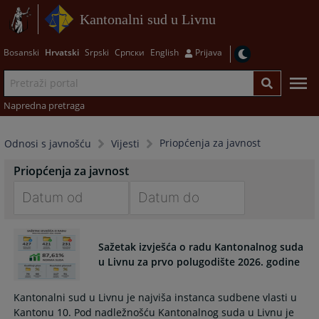
Kantonalni sud u Livnu
Bosanski
Hrvatski
Srpski
Српски
English
Prijava
Napredna pretraga
Priopćenja za javnost
Odnosi s javnošću
Vijesti
Priopćenja za javnost
Navigate
Navigate
forward
forward
Sažetak izvješća o radu Kantonalnog suda
to
to
u Livnu za prvo polugodište 2026. godine
interact
interact
with
with
Kantonalni sud u Livnu je najviša instanca sudbene vlasti u
the
the
Kantonu 10. Pod nadležnošću Kantonalnog suda u Livnu je
calendar
calendar