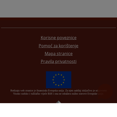
Korisne poveznice
Pomoć za korištenje
Mapa stranice
Pravila privatnosti
Redizajn web stranice je finansirala Evropska unija. Za njen sadržaj isključivo je odgovorno
Visoko sudsko i tužilačko vijeće BiH i ona ne odražava nužno stavove Evropske unije.