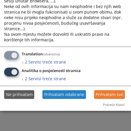
sesiji unutar browsera, ...).
Neke od ovih informacija su nam neophodne i bez njih web
stranica ne bi mogla fukcionisati u svom punom obimu, dok
neke nisu prijeko neophodne a služe za dodatne stvari (npr.
procjenu nivoa posjećenosti, budućeg usavršavanja
stranice...).
Na ovom mjestu možete dozvoliti ili uskratiti pravo na
korištenje tih informacija.
Translation
(obavezna)
↓
2
Servisi treće strane
Analitika o posjećenosti stranica
↓
2
Servisi treće strane
Ne prihvatam
Prihvatam odabrane
Prihvatam sve
Pokreće Klaro!