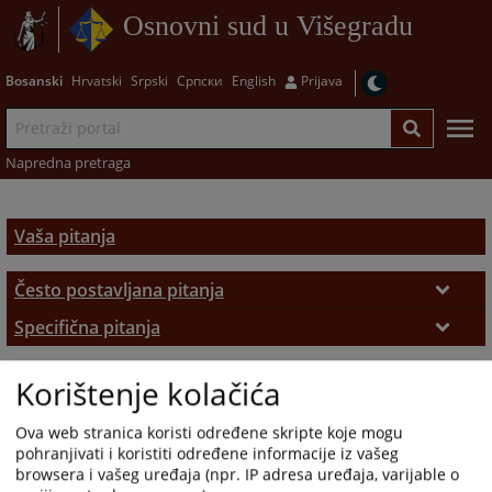
Osnovni sud u Višegradu
Bosanski
Hrvatski
Srpski
Српски
English
Prijava
Napredna pretraga
Vaša pitanja
Često postavljana pitanja
Često postavljana pitanja
Specifična pitanja
Zemljišno-knjižni izvadak
Korištenje kolačića
Ova web stranica koristi određene skripte koje mogu
pohranjivati i koristiti određene informacije iz vašeg
browsera i vašeg uređaja (npr. IP adresa uređaja, varijable o