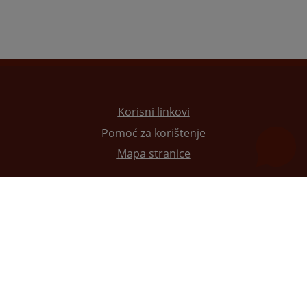
Korisni linkovi
Pomoć za korištenje
Mapa stranice
Redizajn web stranice je finansirala Evropska unija. Za njen sadržaj isključivo je odgovorno
Visoko sudsko i tužilačko vijeće BiH i ona ne odražava nužno stavove Evropske unije.