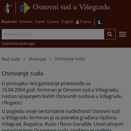
Osnovni sud u Višegradu
Bosanski
Hrvatski
Srpski
Српски
English
Prijava
Napredna pretraga
Osnivanje suda
Rad suda
Historijat
Osnivanje suda
U postupku reorganizacije pravosuđa sa
15.04.2004.god. formiran je Osnovni sud u Višegradu,
nastao spajanjem bivših Osnovnih sudova u Višegradu
i Rogatici.
U pogledu svoje teritorijalne nadležnosti Osnovni sud
u Višegradu formiran je za potrebe građana Opština
Višegrad, Rogatica, Rudo i Novo Goražde. Unutrašnjom
organizacijom Osnovnog suda izvršena je podjela