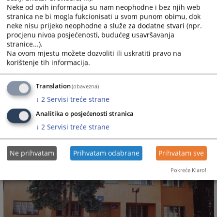
Neke od ovih informacija su nam neophodne i bez njih web
neposredno raditi na organizaciji rada suda te predlog
stranica ne bi mogla fukcionisati u svom punom obimu, dok
potrebnih sredstava za izvršenje programa rada.
neke nisu prijeko neophodne a služe za dodatne stvari (npr.
procjenu nivoa posjećenosti, budućeg usavršavanja
stranice...).
Na ovom mjestu možete dozvoliti ili uskratiti pravo na
korištenje tih informacija.
3095
PREGLEDA
Translation
(obavezna)
↓
2
Servisi treće strane
Analitika o posjećenosti stranica
↓
2
Servisi treće strane
Ne prihvatam
Prihvatam odabrane
Prihvatam sve
Pokreće Klaro!