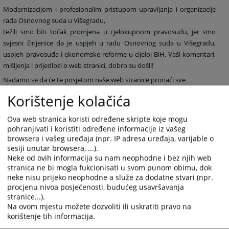
Modernizacijom i profesionalim pristupom upravljanja i organizacije
rada Osnovnog suda u Višegradu,
težili smo biti točak promjena u cjelokupnom pravosuđu, jer smo
svjesni činjenice da je uspjeh u radu Osnovnog suda u Višegradu,
uspjeh pravosuđa i ekonomske reforme u cijeloj BiH. Vaši komentari,
mišljenja i prijedlozi o web stranici, dobro su došli!
Nadamo se da će te posjetom naše web stranice pronaći sve
nehopodne informacije koje Vas interesuju.
Korištenje kolačića
S poštovanjem,
Ova web stranica koristi određene skripte koje mogu
pohranjivati i koristiti određene informacije iz vašeg
browsera i vašeg uređaja (npr. IP adresa uređaja, varijable o
Predsjednik suda
sesiji unutar browsera, ...).
Danijela
Neke od ovih informacija su nam neophodne i bez njih web
stranica ne bi mogla fukcionisati u svom punom obimu, dok
Bojović
neke nisu prijeko neophodne a služe za dodatne stvari (npr.
procjenu nivoa posjećenosti, budućeg usavršavanja
stranice...).
Na ovom mjestu možete dozvoliti ili uskratiti pravo na
korištenje tih informacija.
5249
PREGLEDA