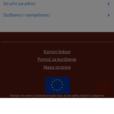
Stručni saradnici
Službenici i namještenici
Korisni linkovi
Pomoć za korištenje
Mapa stranice
Redizajn web stranice je finansirala Evropska unija. Za njen sadržaj isključivo je odgovorno
Visoko sudsko i tužilačko vijeće BiH i ona ne odražava nužno stavove Evropske unije.