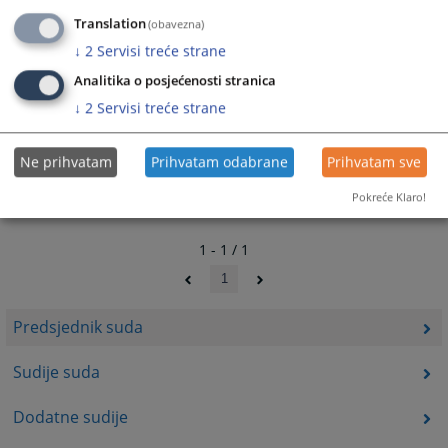
Translation
(obavezna)
↓
2
Servisi treće strane
Analitika o posjećenosti stranica
↓
2
Servisi treće strane
Ne prihvatam
Prihvatam odabrane
Prihvatam sve
Pokreće Klaro!
1 - 1 / 1
1
Predsjednik suda
Sudije suda
Dodatne sudije