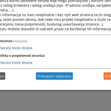
nica koristi određene skripte koje mogu pohranjivati i koristiti od
iz vašeg browsera i vašeg uređaja (npr. IP adresa uređaja, varijable 
era, ...).
Pravilnik o kućnom redu
h informacija su nam neophodne i bez njih web stranica ne bi mog
i u svom punom obimu, dok neke nisu prijeko neophodne a služe z
 procjenu nivoa posjećenosti, budućeg usavršavanja stranice...).
tu možete dozvoliti ili uskratiti pravo na korištenje tih informacija
nslation
(obavezna)
Servisi treće strane
litika o posjećenosti stranica
Servisi treće strane
tam
Prihvatam odabrane
Pri