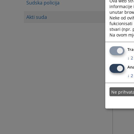
Ova web stra
Sudska policija
informacije 
unutar brows
Akti suda
Neke od ovi
fukcionisat
stvari (npr.
Na ovom mjes
Tra
↓
2
Ana
↓
2
Ne prihva