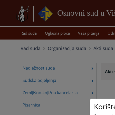
Osnovni sud u Vi
Rad suda
Oglasna ploča
Vaša pitanja
Odn
Akti suda
Rad suda
Organizacija suda
Nadležnost suda
Akti
Sudska odjeljenja
Zemljišno-knjižna kancelarija
Korišt
Pisarnica