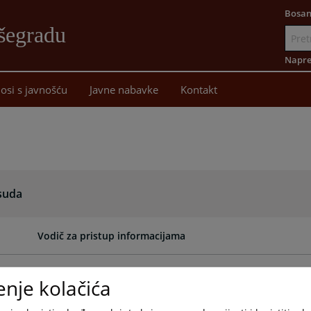
Bosan
šegradu
Idi
na
Napre
sadržaj
osi s javnošću
Javne nabavke
Kontakt
 suda
Vodič za pristup informacijama
Odluka o uredovnim danima
enje kolačića
Plan i program rada suda za 2009