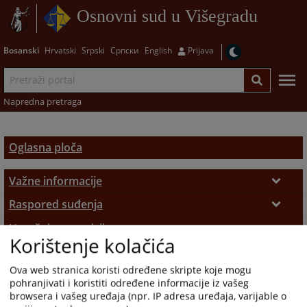
Osnovni sud u Višegradu
Bosanski
Hrvatski
Srpski
Српски
English
Prijava
Napredna pretraga
Oglasna ploča
Važne informacije
Podnošenje pritužbi
Raspored suđenja
Raspored suđenja
Upražnjene pozicije
Sudske takse
Korištenje kolačića
Opće informacije
Sudska prodaja
Pozivi
Ova web stranica koristi određene skripte koje mogu
Nekretnine
Objavljene pozicije
Sudski vještaci i tumači
pohranjivati i koristiti određene informacije iz vašeg
browsera i vašeg uređaja (npr. IP adresa uređaja, varijable o
Vozila