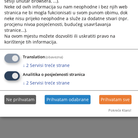
Pravna pomoć
sesiji unutar browsera, ...).
Neke od ovih informacija su nam neophodne i bez njih web
Ostale prodaje
stranica ne bi mogla fukcionisati u svom punom obimu, dok
neke nisu prijeko neophodne a služe za dodatne stvari (npr.
procjenu nivoa posjećenosti, budućeg usavršavanja
stranice...).
Na ovom mjestu možete dozvoliti ili uskratiti pravo na
korištenje tih informacija.
Translation
(obavezna)
↓
2
Servisi treće strane
Analitika o posjećenosti stranica
↓
2
Servisi treće strane
Ne prihvatam
Prihvatam odabrane
Prihvatam sve
Pokreće Klaro!