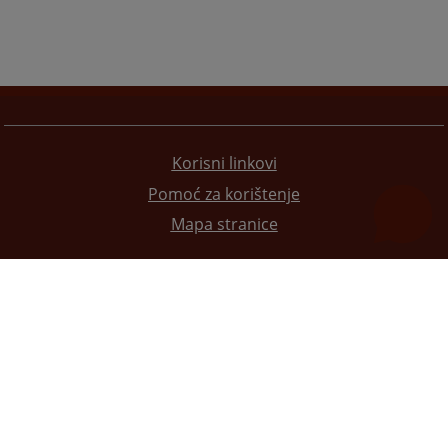
Korisni linkovi
Pomoć za korištenje
Mapa stranice
Redizajn web stranice je finansirala Evropska unija. Za njen sadržaj isključivo je odgovorno
Visoko sudsko i tužilačko vijeće BiH i ona ne odražava nužno stavove Evropske unije.