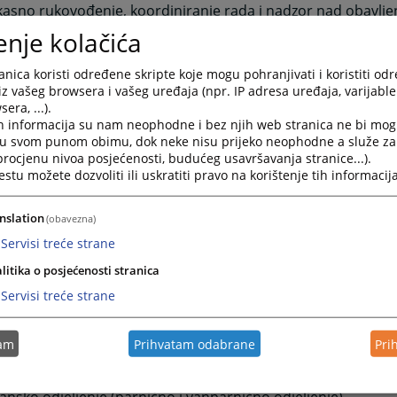
ikasno rukovođenje, koordiniranje rada i nadzor nad obavlj
na odgovornost za obavljenje poslova,
enje kolačića
aćanje i proučavanje sudske prakse,
imjena savremenih metoda rada i obezbjeđenje strankama d
nica koristi određene skripte koje mogu pohranjivati i koristiti od
kasan način ostvare svoja prava i pravne interese koja im p
iz vašeg browsera i vašeg uređaja (npr. IP adresa uređaja, varijable 
ipadaju,
era, ...).
h informacija su nam neophodne i bez njih web stranica ne bi mog
imjena principa javnosti u skladu sa zakonom
i u svom punom obimu, dok neke nisu prijeko neophodne a služe z
tvarivanje saradnje sa drugim subjektima u cilju omogućava
 procjenu nivoa posjećenosti, budućeg usavršavanja stranice...).
razovanja i usavršavanja radnika
tu možete dozvoliti ili uskratiti pravo na korištenje tih informacija
nje poslova kojima se osiguravaju uslovi za pravilan i zakon
u se slijedeće organizacione jedinice:
nslation
(obavezna)
Servisi treće strane
nizaciona jedinica sudijskih poslova
ljenje sudske uprave
litika o posjećenosti stranica
ljenje za računovodstvene, administrativno-tehničke i pom
Servisi treće strane
tam
Prihvatam odabrane
Pri
 iz djelokruga rada organizacione jedinice sudijskih poslova
ično odjeljenje