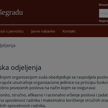
Bosan
šegradu
Idi
na
Napre
sadržaj
osi s javnošću
Javne nabavke
Kontakt
jeljenja
ka odjeljenja
šnjom organizacijom suda obezbjeđuje se raspodjela poslo
ajuće unutrašnje organizacione jedinice na principu funkci
bno povezanih poslova na način kojim se osigurava:
onito, stručno, efikasno i racionalno vršenje poslova i zadat
na uposlenost radnika i maksimalno korištenje stručnih znan
dnih sposobnosti radnika,