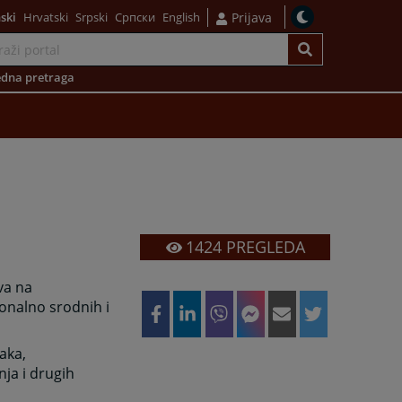
ski
Hrvatski
Srpski
Српски
English
Prijava
dna pretraga
1424
PREGLEDA
va na
onalno srodnih i
aka,
ja i drugih