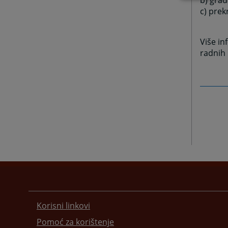
b) građ
c) prek
Više in
radnih 
Korisni linkovi
Pomoć za korištenje