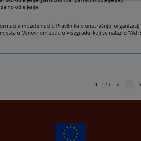
ansko odjeljenje (parnično i vanparnično odjeljenje),
ršajno odjeljenje
formacija možete naći u Pravilniku o unutrašnjoj organizaciji 
mjesta u Osnovnom sudu u Višegradu koji se nalazi u "Akti 
1 - 1 / 1
1