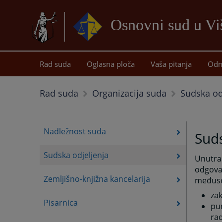
Osnovni sud u Vi
Rad suda
Oglasna ploča
Vaša pitanja
Odn
Sudska od
Rad suda
Organizacija suda
Nadležnost suda
Suds
Sudska odjeljenja
Unutra
odgovar
Zemljišno-knjižna kancelarija
međuso
zak
Pisarnica
pu
ra